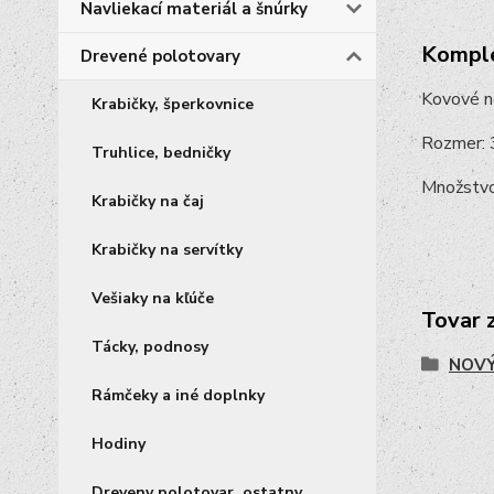
Navliekací materiál a šnúrky
Komple
Drevené polotovary
Kovové no
Krabičky, šperkovnice
Rozmer:
Truhlice, bedničky
Množstvo
Krabičky na čaj
Krabičky na servítky
Vešiaky na kľúče
Tovar 
Tácky, podnosy
NOVÝ
Rámčeky a iné doplnky
Hodiny
Dreveny polotovar, ostatny