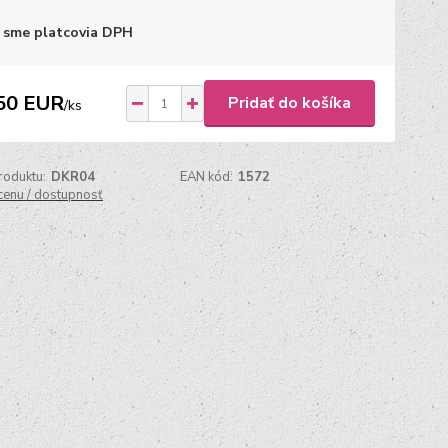
 sme platcovia DPH
50 EUR
Pridať do košíka
/
ks
roduktu:
DKR04
EAN kód:
1572
 cenu / dostupnosť