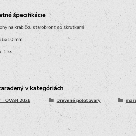
tné špecifikácie
hy na krabičku starobronz so skrutkami
 38x10 mm
: 1 ks
zaradený v kategóriách
 TOVAR 2026
Drevené polotovary
mare