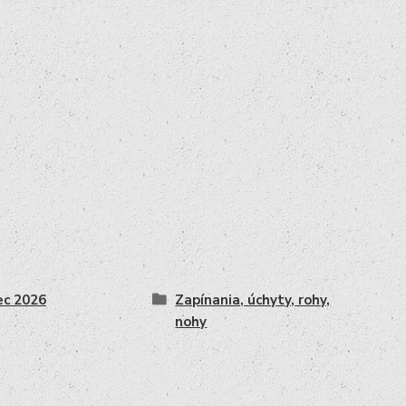
c 2026
Zapínania, úchyty, rohy,
nohy