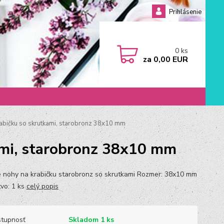
Prihlásenie
0
ks
za
0,00 EUR
abičku so skrutkami, starobronz 38x10 mm
ami, starobronz 38x10 mm
 nohy na krabičku starobronz so skrutkami Rozmer: 38x10 mm
vo: 1 ks
celý popis
tupnosť
Skladom 1 ks