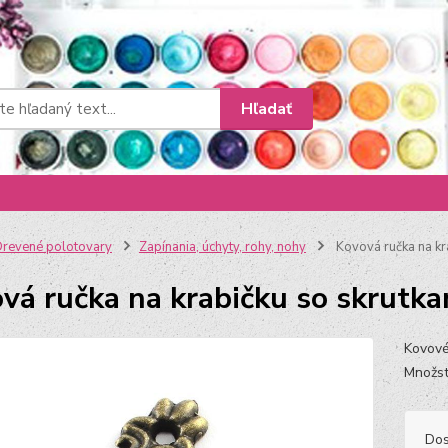
Hľadať
revené polotovary
Zapínania, úchyty, rohy, nohy
Kovová ručka na kr
vá ručka na krabičku so skrutk
Kovové
Množst
Dos