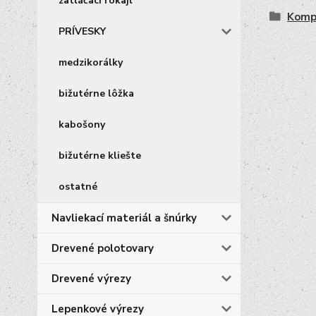
zatláčací rokajl
Komp
PRÍVESKY
medzikorálky
bižutérne lôžka
kabošony
bižutérne kliešte
ostatné
Navliekací materiál a šnúrky
Drevené polotovary
Drevené výrezy
Lepenkové výrezy