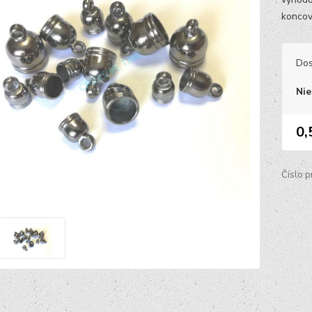
koncovk
Dos
Nie
0,
Číslo p