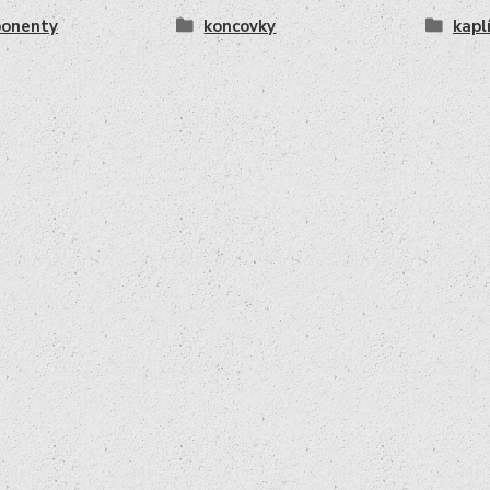
onenty
koncovky
kapl