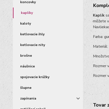
koncovky
Komple
kaplíky
Kaplík
sa
môžete v
kaloty
Navlieka
ketlovacie ihly
Farba: g
ketlovacie nity
Materiál:
brošne
Množstv
Rozmer vo
náušnice
Rozmer v
spojovacie krúžky
šlupne
zapínania
Tovar 