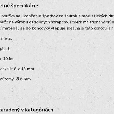
tné špecifikácie
 používa
na ukončenie šperkov zo šnúrok a modistických du
yužiť
na výrobu ozdobných strapcov
. Povrch má zdobený prúžk
cí
materiál sa do koncovky vlepuje
, ideálna je táto koncovka n
unmetal
 plast
o:
10 ks
nkajší:
8 x 13 mm
nútorný:
∅ 6 mm
zaradený v kategóriách