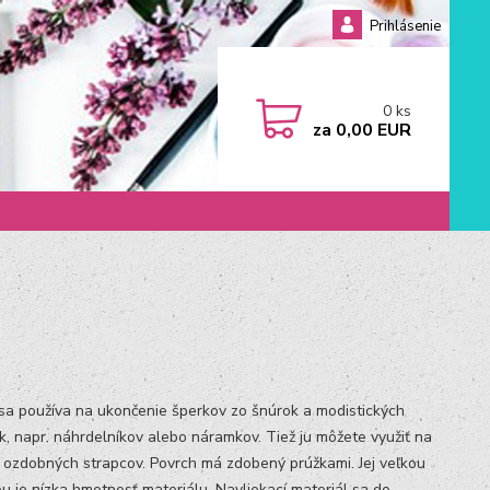
Prihlásenie
0
ks
za
0,00 EUR
 sa používa na ukončenie šperkov zo šnúrok a modistických
ek, napr. náhrdelníkov alebo náramkov. Tiež ju môžete využiť na
 ozdobných strapcov. Povrch má zdobený prúžkami. Jej veľkou
u je nízka hmotnosť materiálu. Navliekací materiál sa do