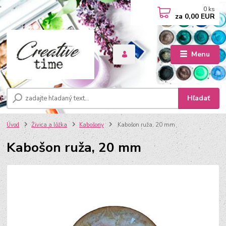
0
ks
za
0,00 EUR
Menu
Hľadať
Úvod
Živica a lôžka
Kabošony
Kabošon ruža, 20 mm
Kabošon ruža, 20 mm