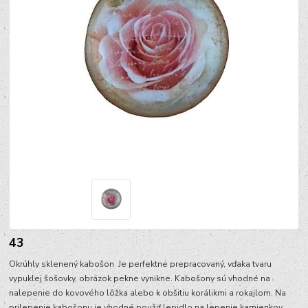
43
Okrúhly sklenený kabošon Je perfektne prepracovaný, vďaka tvaru
vypuklej šošovky, obrázok pekne vynikne. Kabošony sú vhodné na
nalepenie do kovového lôžka alebo k obšitiu korálikmi a rokajlom. Na
prilepenie kabošonu je vhodné použiť lepidlo na lepenie kamienkov.