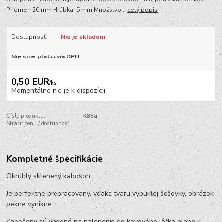
Priemer: 20 mm Hrúbka: 5 mm Množstvo...
celý popis
Dostupnosť
Nie je skladom
Nie sme platcovia DPH
0,50 EUR
/
ks
Momentálne nie je k dispozícii
Číslo produktu:
K85a
Strážiť cenu / dostupnosť
Kompletné špecifikácie
Okrúhly sklenený kabošon
Je perfektne prepracovaný, vďaka tvaru vypuklej šošovky, obrázok
pekne vynikne.
Kabošony sú vhodné na nalepenie do kovového lôžka alebo k