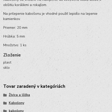
obšitiu korálikmi a rokajlom.
Na prilepenie kabošonu je vhodné použiť lepidlo na lepenie
kamienkov.
Priemer: 20 mm
Hrúbka: 5 mm
Množstvo: 1 ks
Zloženie
plast
sklo
Tovar zaradený v kategóriách
Živica a lôžka
Kabošony
kabošony