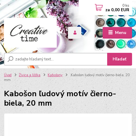
0
ks
za
0,00 EUR
Menu
Hľadať
Úvod
Živica a lôžka
Kabošony
Kabošon ľudový motív čierno-biela, 20
mm
Kabošon ľudový motív čierno-
biela, 20 mm