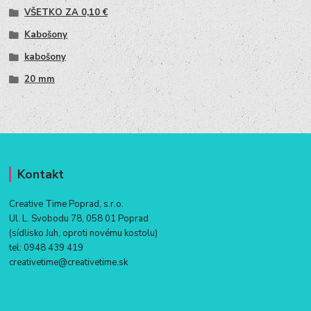
VŠETKO ZA 0,10 €
Kabošony
kabošony
20 mm
Kontakt
Creative Time Poprad, s.r.o.
Ul. L. Svobodu 78, 058 01 Poprad
(sídlisko Juh, oproti novému kostolu)
tel:
0948 439 419
creativetime@creativetime.sk