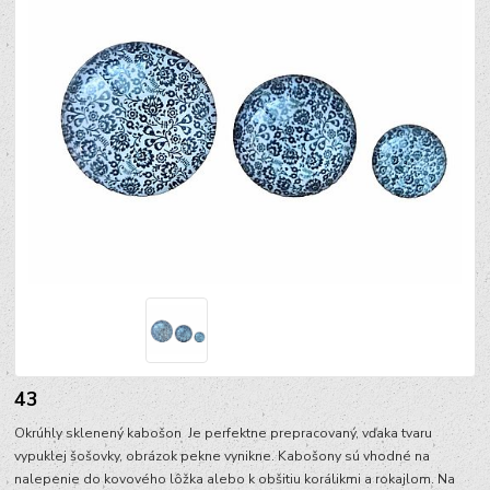
43
Okrúhly sklenený kabošon Je perfektne prepracovaný, vďaka tvaru
vypuklej šošovky, obrázok pekne vynikne. Kabošony sú vhodné na
nalepenie do kovového lôžka alebo k obšitiu korálikmi a rokajlom. Na