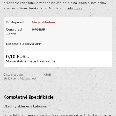
prilepenie kabošonu je vhodné použiť lepidlo na lepenie kamienkov.
Priemer: 20 mm Hrúbka: 5 mm Množstvo...
celý popis
Dostupnosť
Nie je skladom
Cena pred
0,70 EUR
zľavou
Nie sme platcovia DPH
0,10 EUR
/
ks
Momentálne nie je k dispozícii
Číslo produktu:
K38B
Strážiť cenu / dostupnosť
Kompletné špecifikácie
Okrúhly sklenený kabošon
Je perfektne prepracovaný, vďaka tvaru vypuklej šošovky, obrázok