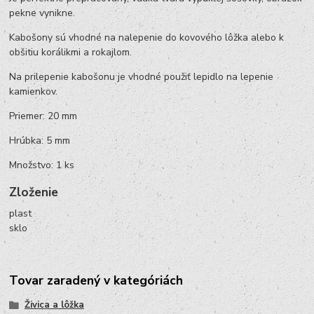
pekne vynikne.
Kabošony sú vhodné na nalepenie do kovového lôžka alebo k
obšitiu korálikmi a rokajlom.
Na prilepenie kabošonu je vhodné použiť lepidlo na lepenie
kamienkov.
Priemer: 20 mm
Hrúbka: 5 mm
Množstvo: 1 ks
Zloženie
plast
sklo
Tovar zaradený v kategóriách
Živica a lôžka