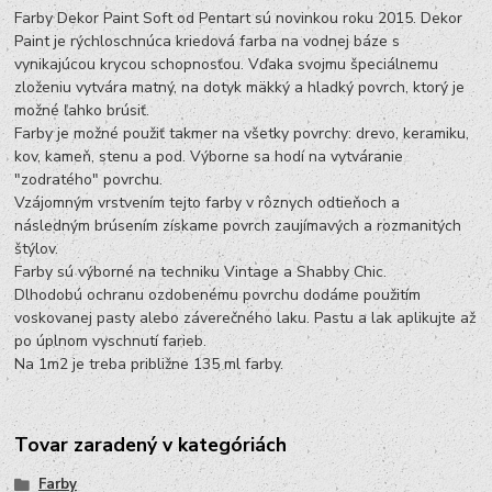
Farby Dekor Paint Soft od Pentart sú novinkou roku 2015. Dekor
Paint je rýchloschnúca kriedová farba na vodnej báze s
vynikajúcou krycou schopnosťou. Vďaka svojmu špeciálnemu
zloženiu vytvára matný, na dotyk mäkký a hladký povrch, ktorý je
možné ľahko brúsiť.
Farby je možné použiť takmer na všetky povrchy: drevo, keramiku,
kov, kameň, stenu a pod. Výborne sa hodí na vytváranie
"zodratého" povrchu.
Vzájomným vrstvením tejto farby v rôznych odtieňoch a
následným brúsením získame povrch zaujímavých a rozmanitých
štýlov.
Farby sú výborné na techniku Vintage a Shabby Chic.
Dlhodobú ochranu ozdobenému povrchu dodáme použitím
voskovanej pasty alebo záverečného laku. Pastu a lak aplikujte až
po úplnom vyschnutí farieb.
Na 1m2 je treba približne 135 ml farby.
Tovar zaradený v kategóriách
Farby