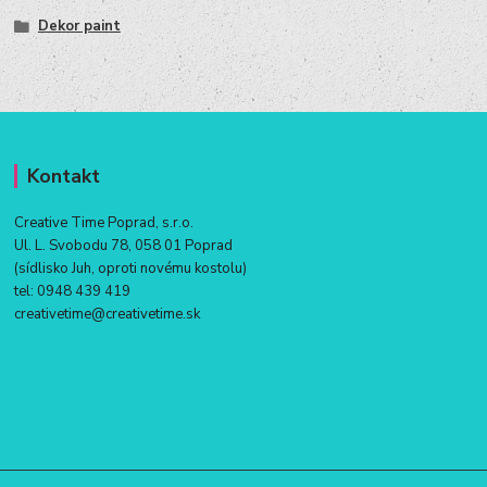
Dekor paint
Kontakt
Creative Time Poprad, s.r.o.
Ul. L. Svobodu 78, 058 01 Poprad
(sídlisko Juh, oproti novému kostolu)
tel:
0948 439 419
creativetime@creativetime.sk