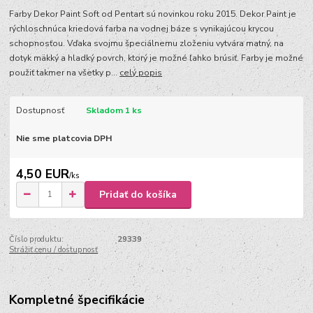
Farby Dekor Paint Soft od Pentart sú novinkou roku 2015. Dekor Paint je
rýchloschnúca kriedová farba na vodnej báze s vynikajúcou krycou
schopnosťou. Vďaka svojmu špeciálnemu zloženiu vytvára matný, na
dotyk mäkký a hladký povrch, ktorý je možné ľahko brúsiť. Farby je možné
použiť takmer na všetky p...
celý popis
Dostupnosť
Skladom 1 ks
Nie sme platcovia DPH
4,50 EUR
/
ks
Pridať do košíka
Číslo produktu:
29339
Strážiť cenu / dostupnosť
Kompletné špecifikácie