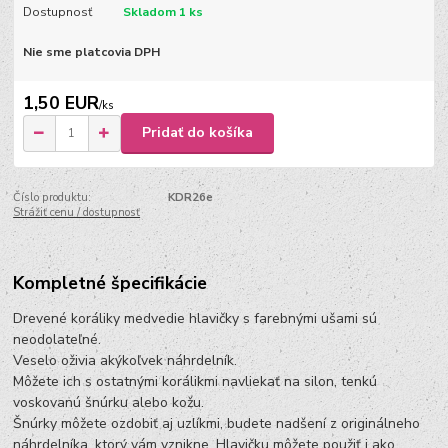
Dostupnosť
Skladom 1 ks
Nie sme platcovia DPH
1,50 EUR
/
ks
Pridať do košíka
Číslo produktu:
KDR26e
Strážiť cenu / dostupnosť
Kompletné špecifikácie
Drevené koráliky medvedie hlavičky s farebnými ušami sú
neodolateľné.
Veselo oživia akýkoľvek náhrdelník.
Môžete ich s ostatnými korálikmi navliekať na silon, tenkú
voskovanú šnúrku alebo kožu.
Šnúrky môžete ozdobiť aj uzlíkmi, budete nadšení z originálneho
náhrdelníka, ktorý vám vznikne. Hlavičku môžete použiť i ako