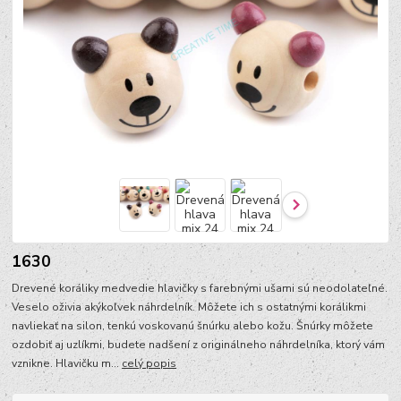
1630
Drevené koráliky medvedie hlavičky s farebnými ušami sú neodolateľné.
Veselo oživia akýkoľvek náhrdelník. Môžete ich s ostatnými korálikmi
navliekať na silon, tenkú voskovanú šnúrku alebo kožu. Šnúrky môžete
ozdobiť aj uzlíkmi, budete nadšení z originálneho náhrdelníka, ktorý vám
vznikne. Hlavičku m...
celý popis