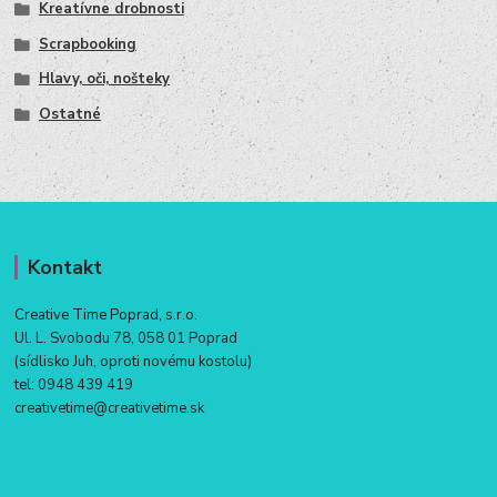
Kreatívne drobnosti
Scrapbooking
Hlavy, oči, nošteky
Ostatné
Kontakt
Creative Time Poprad, s.r.o.
Ul. L. Svobodu 78, 058 01 Poprad
(sídlisko Juh, oproti novému kostolu)
tel:
0948 439 419
creativetime@creativetime.sk