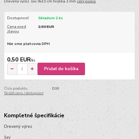
Drevený výrez šxv 9x10 cm hrúbka 3 mm
celý popis
Dostupnosť
Skladom 2 ks
Cena pred
2,50 EUR
zľavou
Nie sme platcovia DPH
0,50 EUR
/
ks
Pridať do košíka
Číslo produktu:
D30
Strážiť cenu / dostupnosť
Kompletné špecifikácie
Drevený výrez
šxv