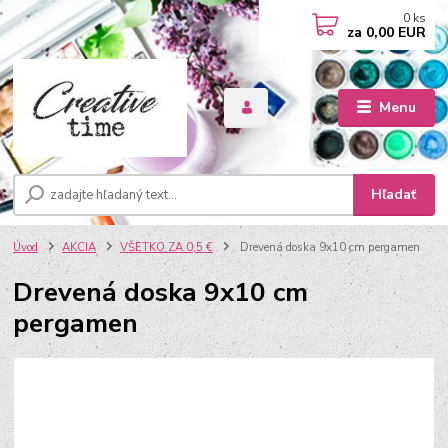
0
ks
za
0,00 EUR
Menu
Hľadať
Úvod
AKCIA
VŠETKO ZA 0,5 €
Drevená doska 9x10 cm pergamen
Drevená doska 9x10 cm
pergamen