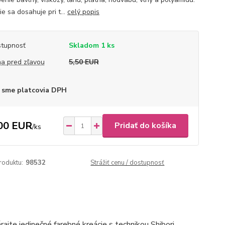
e sa dosahuje pri t...
celý popis
tupnosť
Skladom 1 ks
a pred zľavou
5,50 EUR
 sme platcovia DPH
00 EUR
Pridať do košíka
/
ks
roduktu:
98532
Strážiť cenu / dostupnosť
ajte jedinečné farebné kreácie s technikou Shibori.