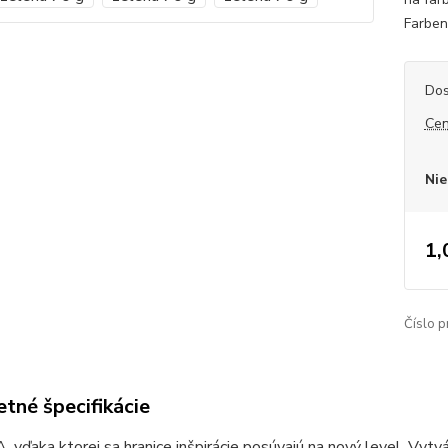
Farbeni
Dos
Cen
Nie
1,
Číslo p
tné špecifikácie
vďaka ktorej sa hranice inšpirácie posúvajú na nový level. Vytvár