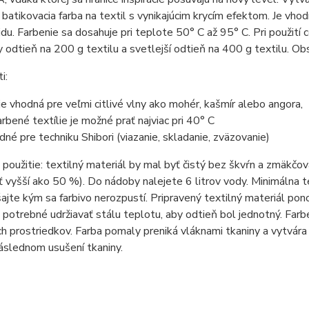
batikovacia farba na textil s vynikajúcim krycím efektom. Je vhodn
du. Farbenie sa dosahuje pri teplote 50° C až 95° C. Pri použití c
y odtieň na 200 g textilu a svetlejší odtieň na 400 g textilu. Obs
i:
 je vhodná pre veľmi citlivé vlny ako mohér, kašmír alebo angora,
arbené textílie je možné prať najviac pri 40° C
dné pre techniku Shibori (viazanie, skladanie, zväzovanie)
použitie: textilný materiál by mal byť čistý bez škvŕn a zmäkčo
 vyšší ako 50 %). Do nádoby nalejete 6 litrov vody. Minimálna t
ajte kým sa farbivo nerozpustí. Pripravený textilný materiál pon
e potrebné udržiavať stálu teplotu, aby odtieň bol jednotný. Far
h prostriedkov. Farba pomaly preniká vláknami tkaniny a vytvára 
áslednom usušení tkaniny.