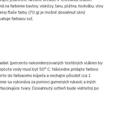
á na farbenie bavlny, viskózy, ľanu, plátna, hodvábu, vlny
elej fľaše farby (70 g) je možné dosiahnuť silný
ahuje farbiacu soľ.
vadiel (percento nekondenzovaných textilných vlákien by
eplota vody musí byť 50° C. Následne pridajte farbivo
orte do farbiaceho kúpeľa a nechajte pôsobiť cca 1
benie sa vykonáva za pomoci gumených rukavíc a iných
fascinujúce tvary. Dosiahnutý odtieň bude viditeľný po