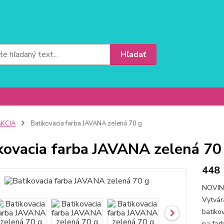
Hľadať
AKCIA
Batikovacia farba JAVANA zelená 70 g
kovacia farba JAVANA zelená 70
448
NOVINK
Vytvár
batiko
na farb