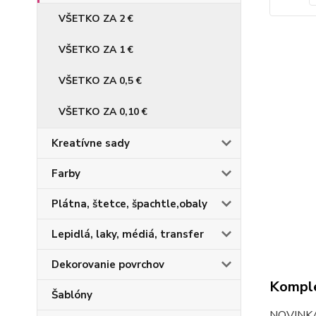
VŠETKO ZA 2 €
VŠETKO ZA 1 €
VŠETKO ZA 0,5 €
VŠETKO ZA 0,10 €
Kreatívne sady
Farby
Plátna, štetce, špachtle,obaly
Lepidlá, laky, médiá, transfer
Dekorovanie povrchov
Komple
Šablóny
NOVINKA, 