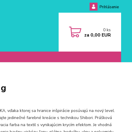
Prihlásenie
0
ks
za
0,00 EUR
 g
A, vďaka ktorej sa hranice inšpirácie posúvajú na nový level.
ajte jedinečné farebné kreácie s technikou Shibori. Prášková
vacia farba na textil s vynikajúcim krycím efektom. Je vhodná
enie bavlny, viskózy, ľanu, plátna, hodvábu, vlny a polyamidu.