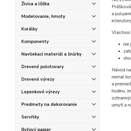
Živica a lôžka
Prášková 
a polyami
Modelovanie, hmoty
intenzívn
Korálky
Vlastnost
Komponenty
nie
zaf
Navliekací materiál a šnúrky
vho
Drevené polotovary
Návod na 
nemal byť
Drevené výrezy
a premieš
hodinu. J
Lepenkové výrezy
ochrannýc
Predmety na dekorovanie
umytí a n
Servítky
Ryžový papier