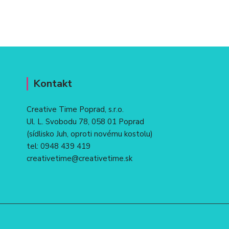
Kontakt
Creative Time Poprad, s.r.o.
Ul. L. Svobodu 78, 058 01 Poprad
(sídlisko Juh, oproti novému kostolu)
tel:
0948 439 419
creativetime@creativetime.sk