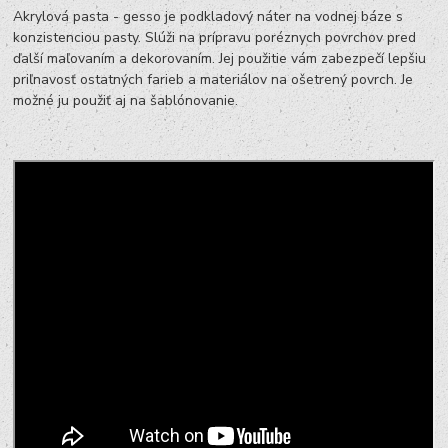
Akrylová pasta - gesso je podkladový náter na vodnej báze s
konzistenciou pasty. Slúži na prípravu poréznych povrchov pred
ďalší maľovaním a dekorovaním. Jej použitie vám zabezpečí lepšiu
priľnavosť ostatných farieb a materiálov na ošetrený povrch. Je
možné ju použiť aj na šablónovanie.