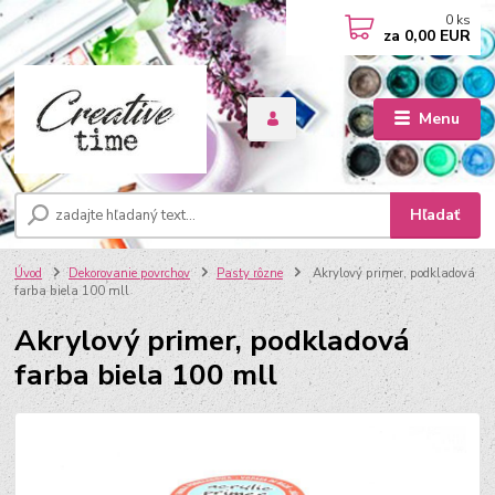
0
ks
za
0,00 EUR
Menu
Hľadať
Úvod
Dekorovanie povrchov
Pasty rôzne
Akrylový primer, podkladová
farba biela 100 mll
Akrylový primer, podkladová
farba biela 100 mll