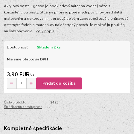
Akrylová pasta - gesso je podkladový náter na vodnej báze s
konzistenciou pasty. Slúži na prípravu poréznych povrchov pred ďalší
maľovaním a dekorovaním. Jej použitie vám zabezpečí lepšiu priľnavosť
ostatných farieb a materiálov na ošetrený povrch. Je možné ju použiť aj
na šablónovanie.
celý popis
Dostupnosť
Skladom 2 ks
Nie sme platcovia DPH
3,90 EUR
/
ks
Pridať do košíka
Číslo produktu:
2493
Strážiť cenu / dostupnosť
Kompletné špecifikácie