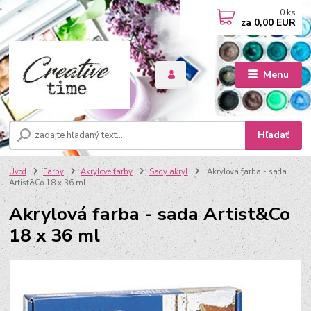
0
ks
za
0,00 EUR
Menu
Hľadať
Úvod
Farby
Akrylové farby
Sady akryl
Akrylová farba - sada
Artist&Co 18 x 36 ml
Akrylová farba - sada Artist&Co
18 x 36 ml