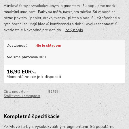
Akrylové farby s vysokokvalitnými pigmentami. Sú populárne medzi
mnohými umelcami. Farby sa môžu navzájom miešať. Sú vhodné na
rôzne povrchy - papier, drevo, tkaninu, plátno a pod. Sú sýtofarebné a
rýchloschnúce. Majú hladkú konzistenciu a dobrú kryciu schopnosť. Sú
svetlostále.Nevhodné pre deti do ...
celý popis
Dostupnosť
Nie je skladom
Nie sme platcovia DPH
16,90 EUR
/
ks
Momentálne nie je k dispozícii
Číslo produktu:
52794
Strážiť cenu / dostupnosť
Kompletné špecifikácie
Akrylové farby s vysokokvalitnými pigmentami. Sú populárne