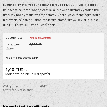
Kvalitné akrylové, vodou riediteľné farby od PENTART. Vďaka dobrej
priľnavosti na rôznorodé povrchy sú akrylové hobby farby vhodné pre
umelcov, hobby maliarov a modelárov. Možno ich využiť na dekoráciu a
maľovanie na papier, kartón, maliarske plátno, drevo, kov, sklo, plast
(nie PE), keramiku, kameň...
celý popis
Dostupnosť
Nie je skladom
Cena pred
3,50 EUR
zľavou
Nie sme platcovia DPH
1,00 EUR
/
ks
Momentálne nie je k dispozícii
Číslo produktu:
6242
Strážiť cenu / dostupnosť
Kompletné špecifikácie