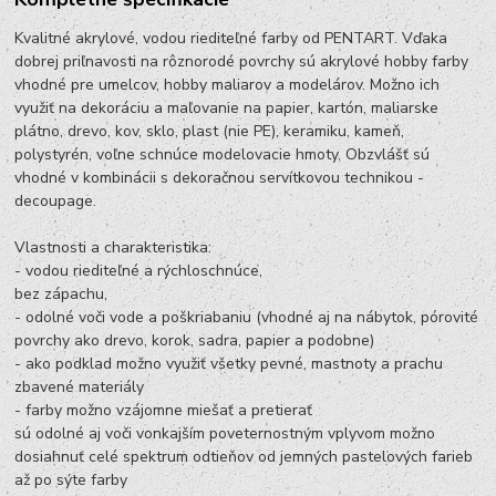
Kvalitné akrylové, vodou riediteľné farby od PENTART. Vďaka
dobrej priľnavosti na rôznorodé povrchy sú akrylové hobby farby
vhodné pre umelcov, hobby maliarov a modelárov. Možno ich
využiť na dekoráciu a maľovanie na papier, kartón, maliarske
plátno, drevo, kov, sklo, plast (nie PE), keramiku, kameň,
polystyrén, voľne schnúce modelovacie hmoty. Obzvlášť sú
vhodné v kombinácii s dekoračnou servítkovou technikou -
decoupage.
Vlastnosti a charakteristika:
- vodou riediteľné a rýchloschnúce,
bez zápachu,
- odolné voči vode a poškriabaniu (vhodné aj na nábytok, pórovité
povrchy ako drevo, korok, sadra, papier a podobne)
- ako podklad možno využiť všetky pevné, mastnoty a prachu
zbavené materiály
- farby možno vzájomne miešať a pretierať
sú odolné aj voči vonkajším poveternostným vplyvom možno
dosiahnuť celé spektrum odtieňov od jemných pastelových farieb
až po sýte farby