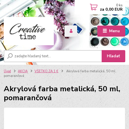
0
ks
za
0,00 EUR
Menu
Hľadať
Úvod
AKCIA
VŠETKO ZA 1 €
Akrylová farba metalická, 50 ml,
pomarančová
Akrylová farba metalická, 50 ml,
pomarančová