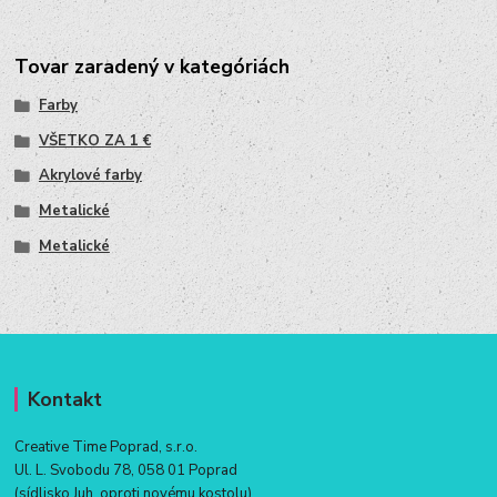
Tovar zaradený v kategóriách
Farby
VŠETKO ZA 1 €
Akrylové farby
Metalické
Metalické
Kontakt
Creative Time Poprad, s.r.o.
Ul. L. Svobodu 78, 058 01 Poprad
(sídlisko Juh, oproti novému kostolu)