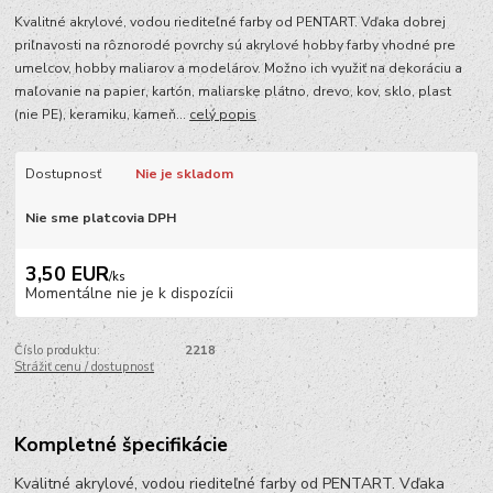
Kvalitné akrylové, vodou riediteľné farby od PENTART. Vďaka dobrej
priľnavosti na rôznorodé povrchy sú akrylové hobby farby vhodné pre
umelcov, hobby maliarov a modelárov. Možno ich využiť na dekoráciu a
maľovanie na papier, kartón, maliarske plátno, drevo, kov, sklo, plast
(nie PE), keramiku, kameň...
celý popis
Dostupnosť
Nie je skladom
Nie sme platcovia DPH
3,50 EUR
/
ks
Momentálne nie je k dispozícii
Číslo produktu:
2218
Strážiť cenu / dostupnosť
Kompletné špecifikácie
Kvalitné akrylové, vodou riediteľné farby od PENTART. Vďaka