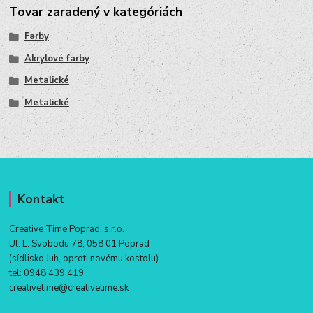
Tovar zaradený v kategóriách
Farby
Akrylové farby
Metalické
Metalické
Kontakt
Creative Time Poprad, s.r.o.
Ul. L. Svobodu 78, 058 01 Poprad
(sídlisko Juh, oproti novému kostolu)
tel:
0948 439 419
creativetime@creativetime.sk