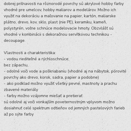
dobrej priľnavosti na rôznorodé povrchy sú akrylové hobby farby
vhodné pre umelcov, hobby maliarov a modelárov. Možno ich
využiť na dekoráciu a maľovanie na papier, kartón, maliarske
plátno, drevo, kov, sklo, plast (nie PE), keramiku, kameň,
polystyrén, voľne schnúce modelovacie hmoty. Obzvlášť sú
vhodné v kombinácii s dekoračnou servítkovou technikou -
decoupage.
Vlastnosti a charakteristika:
- vodou riediteľné a rýchloschnúce,
bez zápachu,
- odolné voči vode a poškriabaniu (vhodné aj na nábytok, pórovité
povrchy ako drevo, korok, sadra, papier a podobne)
- ako podklad možno využiť všetky pevné, mastnoty a prachu
zbavené materiály
- farby možno vzájomne miešať a pretierať
sú odolné aj voči vonkajším poveternostným vplyvom možno
dosiahnuť celé spektrum odtieňov od jemných pastelových farieb
až po sýte farby