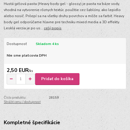
Hustá gélová pasta (Heavy body gel - glossy) je pasta na báze vody,
vhodná na vytvorenie rôznych textúr, použitie cez šablóny, ako lepidlo
alebo nosič. Prilepí sa na všetky druhy povrchov a môže sa farbiť. Heavy
body gel odporúčame hlavne pre techniku mixed media a 3D effekty.
Lesklá verzia je po us...
celý popis
Dostupnosť
Skladom 4 ks
Nie sme platcovia DPH
2,50 EUR
/
ks
Pridať do košíka
Číslo produktu:
28159
Strážiť cenu / dostupnosť
Kompletné špecifikácie