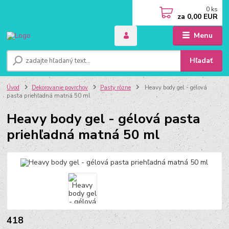
0
ks
za
0,00 EUR
Menu
Hľadať
Úvod
Dekorovanie povrchov
Pasty rôzne
Heavy body gel - gélová
pasta priehľadná matná 50 ml
Heavy body gel - gélová pasta
priehľadná matná 50 ml
418