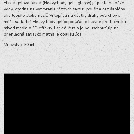
Hustá gélová pasta (Heavy body gel - glossy) je pasta na báze
vody, vhodná na vytvorenie rôznych textúr, použitie cez šablóny,
ako lepidlo alebo nosič. Prilepí sa na všetky druhy povrchov a
môže sa farbiť. Heavy body gel odporúčame hlavne pre techniku
mixed media a 3D effekty. Lesklá verzia je po uschnutí úplne
priehľadná zatiaľ čo matná je opalizujúca.
Množstvo: 50 ml