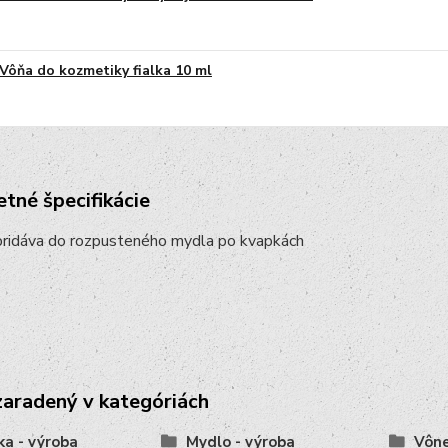
Vôňa do kozmetiky fialka 10 ml
tné špecifikácie
pridáva do rozpusteného mydla po kvapkách
zaradený v kategóriách
ka - výroba
Mydlo - výroba
Vône