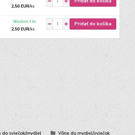
Pridať do košíka
2,50 EUR
/
ks
Skladom 1 ks
Pridať do košíka
2,50 EUR
/
ks
 do sviečok/mydiel
Vône do mydiel/sviečok