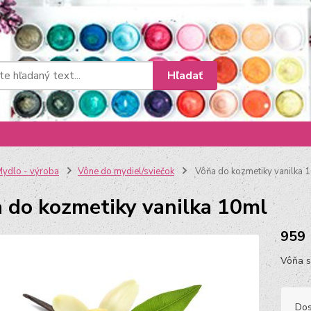
Hľadať
ydlo - výroba
Vône do mydiel/sviečok
Vôňa do kozmetiky vanilka 
 do kozmetiky vanilka 10ml
959
Vôňa s
Dos