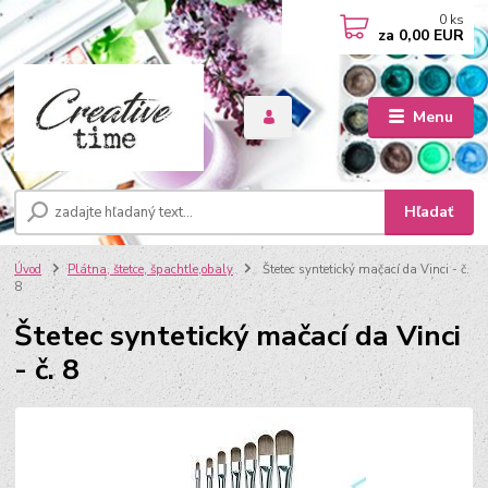
0
ks
za
0,00 EUR
Menu
Hľadať
Úvod
Plátna, štetce, špachtle,obaly
Štetec syntetický mačací da Vinci - č.
8
Štetec syntetický mačací da Vinci
- č. 8