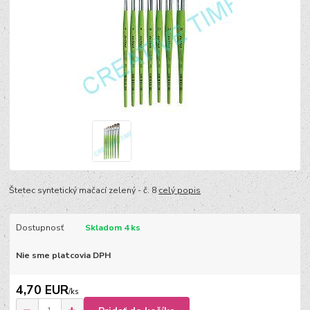
Štetec syntetický mačací zelený - č. 8
celý popis
Dostupnosť
Skladom 4 ks
Nie sme platcovia DPH
4,70 EUR
/
ks