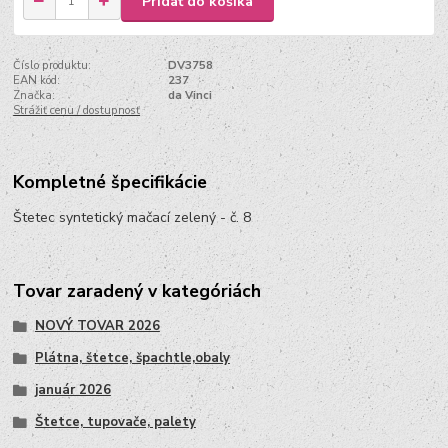
Pridať do košíka
Číslo produktu:
DV3758
EAN kód:
237
Značka:
da Vinci
Strážiť cenu / dostupnosť
Kompletné špecifikácie
Štetec syntetický mačací zelený - č. 8
Tovar zaradený v kategóriách
NOVÝ TOVAR 2026
Plátna, štetce, špachtle,obaly
január 2026
Štetce, tupovače, palety