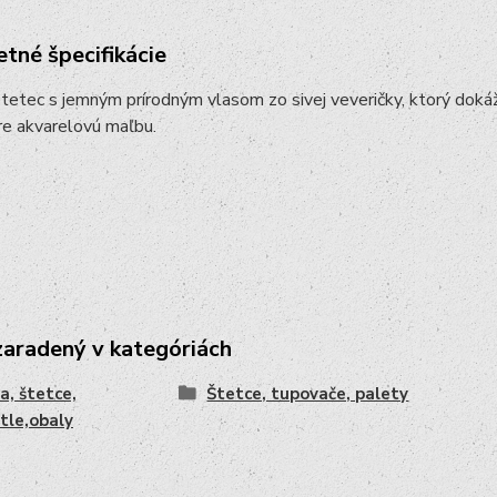
tné špecifikácie
tetec s jemným prírodným vlasom zo sivej veveričky, ktorý doká
re akvarelovú maľbu.
zaradený v kategóriách
a, štetce,
Štetce, tupovače, palety
tle,obaly