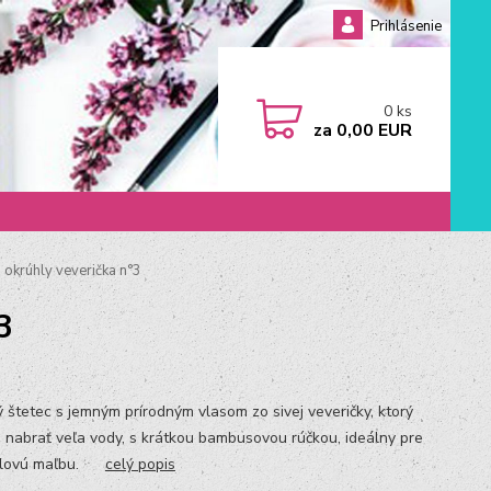
Prihlásenie
0
ks
za
0,00 EUR
 okrúhly veverička n°3
3
ý štetec s jemným prírodným vlasom zo sivej veveričky, ktorý
 nabrať veľa vody, s krátkou bambusovou rúčkou, ideálny pre
elovú maľbu.
celý popis