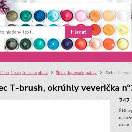
Hľadať
látna, štetce, špachtle,obaly
Štetce, tupovače, palety
Štetec T-brush,
ec T-brush, okrúhly veverička n°
242
Štýlov
dokáže
akvar