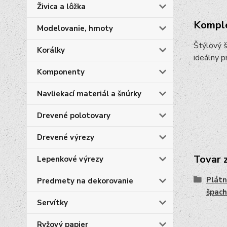
Živica a lôžka
Komple
Modelovanie, hmoty
Štýlový š
Korálky
ideálny p
Komponenty
Navliekací materiál a šnúrky
Drevené polotovary
Drevené výrezy
Tovar 
Lepenkové výrezy
Plátn
Predmety na dekorovanie
špach
Servítky
Ryžový papier