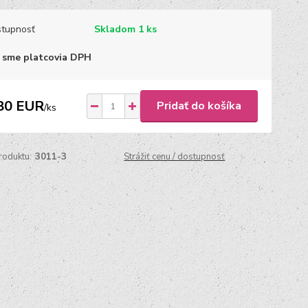
tupnosť
Skladom 1 ks
 sme platcovia DPH
80 EUR
Pridať do košíka
/
ks
roduktu:
3011-3
Strážiť cenu / dostupnosť