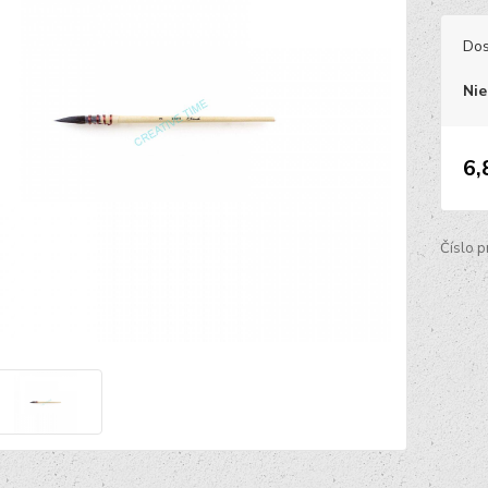
Dos
Nie
6,
Číslo p