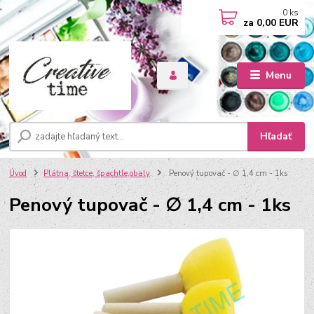
0
ks
za
0,00 EUR
Menu
Hľadať
Úvod
Plátna, štetce, špachtle,obaly
Penový tupovač - ∅ 1,4 cm - 1ks
Penový tupovač - ∅ 1,4 cm - 1ks