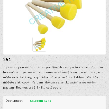
251
Tupovacie penové "štetce" sa používajú hlavne pri šablónach. Použitím
tupovačov dosiahnete rovnomerne zafarbnený povrch, kdežto štetce
môžu zanechať čiary, resp. farba môže zatiecť pod šablónu. Použiť ich
môžete s akrylovými farbami, dokonca aj antikovacími a voskovými
pastami. Rozmer: cca 1,4 x 8,...
celý popis
Dostupnosť
Skladom 71 ks