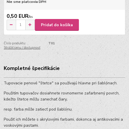
Nie sme platcovia DPH
0,50 EUR
/
ks
Pridať do košíka
Číslo produktu:
T01
Strážiť cenu / dostupnosť
Kompletné špecifikácie
Tupovacie penové "štetce" sa používajú hlavne pri šablónach.
Použitím tupovačov dosiahnete rovnomerne zafarbnený povrch,
kdežto štetce môžu zanechať čiary,
resp. farba môže zatiecť pod šablónu.
Použiť ich môžete s akrylovými farbami, dokonca aj antikovacími a
voskovými pastami.