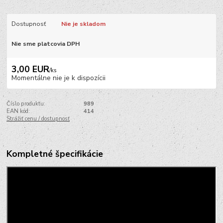
Dostupnosť
Nie je skladom
Nie sme platcovia DPH
3,00 EUR
/
ks
Momentálne nie je k dispozícii
Číslo produktu:
989
EAN kód:
414
Strážiť cenu / dostupnosť
Kompletné špecifikácie