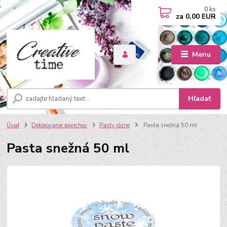
0
ks
za
0,00 EUR
Menu
Hľadať
Úvod
Dekorovanie povrchov
Pasty rôzne
Pasta snežná 50 ml
Pasta snežná 50 ml