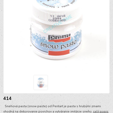
414
Snehová pasta (snow paste) od Pentart je pasta s hrubými zrnami
vhodná na dekorovanie povrchov a vytváranie imitácie snehu.
celý popis