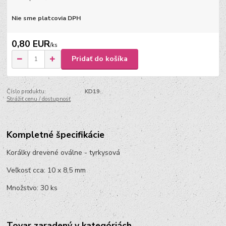
Nie sme platcovia DPH
0,80 EUR
/
ks
Pridať do košíka
Číslo produktu:
KD19
Strážiť cenu / dostupnosť
Kompletné špecifikácie
Korálky drevené oválne - tyrkysová
Veľkosť cca: 10 x 8,5 mm
Množstvo: 30 ks
Tovar zaradený v kategóriách