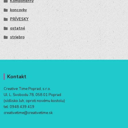
Komponenty
koncovky
PRÍVESKY
ostatné
striebro
Kontakt
Creative Time Poprad, s.r.o.
Ul. L. Svobodu 78, 058 01 Poprad
(sídlisko Juh, oproti novému kostolu)
tel:
0948 439 419
creativetime@creativetime.sk