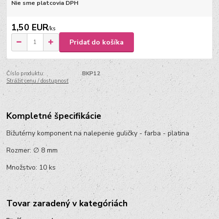
Nie sme platcovia DPH
1,50 EUR
/
ks
Pridať do košíka
Číslo produktu:
BKP12
Strážiť cenu / dostupnosť
Kompletné špecifikácie
Bižutérny komponent na nalepenie guličky - farba - platina
Rozmer: ∅ 8 mm
Množstvo: 10 ks
Tovar zaradený v kategóriách