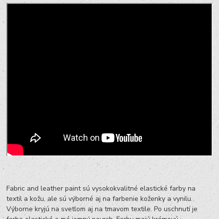
Fabric and leather paint sú vysokokvalitné elastické farby na
textil a kožu, ale sú výborné aj na farbenie koženky a vynilu.
Výborne kryjú na svetlom aj na tmavom textile. Po uschnutí je