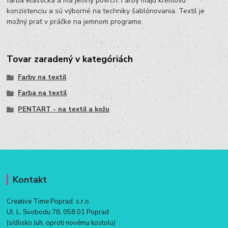
farba elastická a má jemný povrch. Farby majú krémovú
konzistenciu a sú výborné na techniky šablónovania. Textil je
možný prať v práčke na jemnom programe.
Tovar zaradený v kategóriách
Farby na textil
Farba na textil
PENTART - na textil a kožu
Kontakt
Creative Time Poprad, s.r.o.
Ul. L. Svobodu 78, 058 01 Poprad
(sídlisko Juh, oproti novému kostolu)