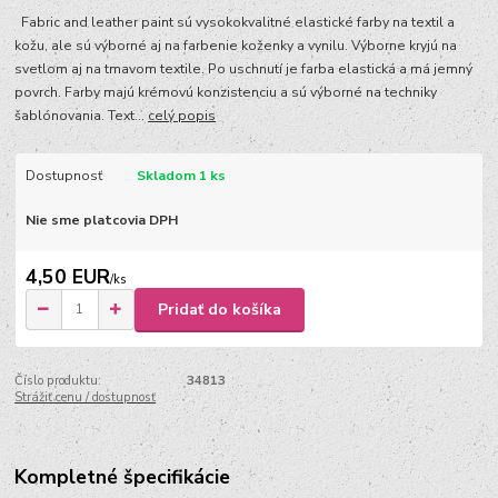
Fabric and leather paint sú vysokokvalitné elastické farby na textil a
kožu, ale sú výborné aj na farbenie koženky a vynilu. Výborne kryjú na
svetlom aj na tmavom textile. Po uschnutí je farba elastická a má jemný
povrch. Farby majú krémovú konzistenciu a sú výborné na techniky
šablónovania. Text...
celý popis
Dostupnosť
Skladom 1 ks
Nie sme platcovia DPH
4,50 EUR
/
ks
Pridať do košíka
Číslo produktu:
34813
Strážiť cenu / dostupnosť
Kompletné špecifikácie