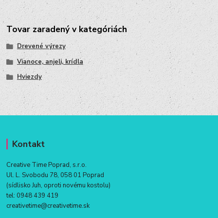
Tovar zaradený v kategóriách
Drevené výrezy
Vianoce, anjeli, krídla
Hviezdy
Kontakt
Creative Time Poprad, s.r.o.
Ul. L. Svobodu 78, 058 01 Poprad
(sídlisko Juh, oproti novému kostolu)
tel:
0948 439 419
creativetime@creativetime.sk