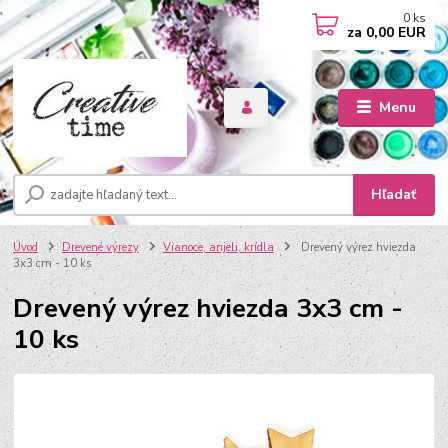
0
ks
za
0,00 EUR
Menu
Hľadať
Úvod
Drevené výrezy
Vianoce, anjeli, krídla
Drevený výrez hviezda
3x3 cm - 10 ks
Drevený výrez hviezda 3x3 cm -
10 ks