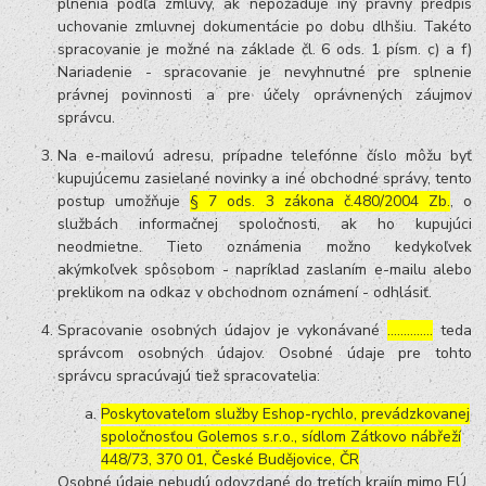
plnenia podľa zmluvy, ak nepožaduje iný právny predpis
uchovanie zmluvnej dokumentácie po dobu dlhšiu. Takéto
spracovanie je možné na základe čl. 6 ods. 1 písm. c) a f)
Nariadenie - spracovanie je nevyhnutné pre splnenie
právnej povinnosti a pre účely oprávnených záujmov
správcu.
Na e-mailovú adresu, prípadne telefónne číslo môžu byť
kupujúcemu zasielané novinky a iné obchodné správy, tento
postup umožňuje
§ 7 ods. 3 zákona č.480/2004 Zb.
, o
službách informačnej spoločnosti, ak ho kupujúci
neodmietne. Tieto oznámenia možno kedykoľvek
akýmkoľvek spôsobom - napríklad zaslaním e-mailu alebo
preklikom na odkaz v obchodnom oznámení - odhlásiť.
Spracovanie osobných údajov je vykonávané
…………..
teda
správcom osobných údajov. Osobné údaje pre tohto
správcu spracúvajú tiež spracovatelia:
Poskytovateľom služby Eshop-rychlo, prevádzkovanej
spoločnosťou Golemos s.r.o., sídlom Zátkovo nábřeží
448/73, 370 01, České Budějovice, ČR
Osobné údaje nebudú odovzdané do tretích krajín mimo EÚ.