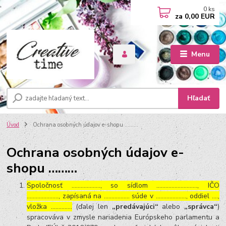
0
ks
za
0,00 EUR
Menu
Hľadať
Úvod
Ochrana osobných údajov e-shopu ………
Ochrana osobných údajov e-
shopu ………
Spoločnosť ………………., so sídlom ………………………, IČO
…………………, zapísaná na …………….. súde v ……………….., oddiel ….,
vložka …………..
(ďalej len
„predávajúci“
alebo
„správca“
)
spracováva v zmysle nariadenia Európskeho parlamentu a