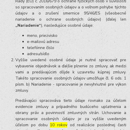
Rady (EÚ) č. 2016/679 o ochrane fyzických osôb v súvislosti
so spracovaním osobných údajov a o voľnom pohybe týchto
údajov a o zrušení smernice 95/46/ES (všeobecné
nariadenie o ochrane osobných údajov) (ďalej len
„Nariadenie“
), nasledujúce osobné údaje:
meno, priezvisko
e-mailovú adresu
telefónne číslo
adresu/sídlo
Vyššie uvedené osobné údaje je nutné spracovať pre
vybavenie objednávok a ďalšie plnenie zo zmluvy, ak medzi
vami a predávajúcim dôjde k uzavretiu kúpnej zmluvy.
Takéto spracovanie osobných údajov umožňuje čl. 6 ods. 1
písm. b) Nariadenie - spracovanie je nevyhnutné pre výkon
zmluvy.
Predávajúci spracováva tieto údaje rovnako za účelom
evidencie zmluvy a prípadného budúceho uplatnenia a
obrany práv a povinností zmluvných strán. Uchovanie a
spracovanie osobných údajov je za vyššie uvedeným
účelom po dobu
10 rokov
od realizácie poslednej časti