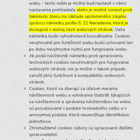
webu - tento režim je možný buď nastaviť v rámci
nastavenia prehliadača
alebo je možné vzniesť proti
takémuto zberu na základe oprávneného záujmu
správcu námietku podľa čl. 21 Nariadenia, ktorá je
dostupná v dolnej časti webových stránok
. Vaša
námietka bude vyhodnotená bezodkladne. Cookies
nevyhnutné pre funkčnosť webu budú uchované len
po dobu nevyhnutne nutnú pre fungovanie webu.
Ak podá návštevník námietku proti spracovaniu
technických cookies nevyhnutných pre fungovanie
webových stránok, nie je možné v takom prípade
zaručiť plnú funkčnosť a kompatibilitu webových
stránok.
Cookies, ktoré sa zberajú za účelom merania
návštevnosti webu a vytvárania štatistík týkajúcich
sa návštevnosti a správania návštevníkov na webe,
sú posudzované v podobe hromadného celku a v
anonymnej podobe, ktorá neumožňuje identifikáciu
jednotlivca.
Zhromaždené cookies súbory sú spracované ďalšími
spracovateľmi: