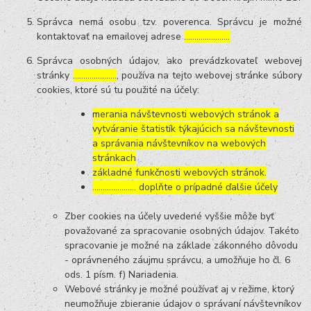
Správca nemá osobu tzv. poverenca. Správcu je možné
kontaktovať na emailovej adrese
………………….
Správca osobných údajov, ako prevádzkovateľ webovej
stránky
…………………
, používa na tejto webovej stránke súbory
cookies, ktoré sú tu použité na účely:
merania návštevnosti webových stránok a
vytváranie štatistík týkajúcich sa návštevnosti
a správania návštevníkov na webových
stránkach
základné funkčnosti webových stránok.
………………… doplňte o prípadné ďalšie účely
Zber cookies na účely uvedené vyššie môže byť
považované za spracovanie osobných údajov. Takéto
spracovanie je možné na základe zákonného dôvodu
- oprávneného záujmu správcu, a umožňuje ho čl. 6
ods. 1 písm. f) Nariadenia.
Webové stránky je možné používať aj v režime, ktorý
neumožňuje zbieranie údajov o správaní návštevníkov