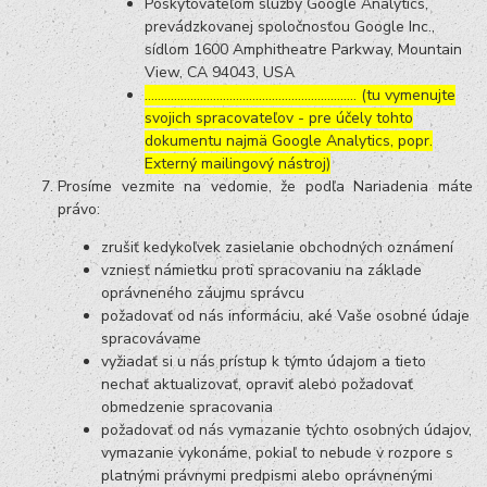
Poskytovateľom služby Google Analytics,
prevádzkovanej spoločnosťou Google Inc.,
sídlom 1600 Amphitheatre Parkway, Mountain
View, CA 94043, USA
……………………………………………………..… (tu vymenujte
svojich spracovateľov - pre účely tohto
dokumentu najmä Google Analytics, popr.
Externý mailingový nástroj)
Prosíme vezmite na vedomie, že podľa Nariadenia máte
právo:
zrušiť kedykoľvek zasielanie obchodných oznámení
vzniesť námietku proti spracovaniu na základe
oprávneného záujmu správcu
požadovať od nás informáciu, aké Vaše osobné údaje
spracovávame
vyžiadať si u nás prístup k týmto údajom a tieto
nechať aktualizovať, opraviť alebo požadovať
obmedzenie spracovania
požadovať od nás vymazanie týchto osobných údajov,
vymazanie vykonáme, pokiaľ to nebude v rozpore s
platnými právnymi predpismi alebo oprávnenými