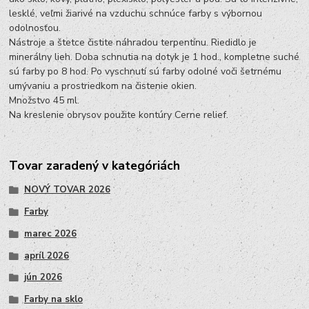
lesklé, veľmi žiarivé na vzduchu schnúce farby s výbornou
odolnosťou.
Nástroje a štetce čistite náhradou terpentínu. Riedidlo je
minerálny lieh. Doba schnutia na dotyk je 1 hod., kompletne suché
sú farby po 8 hod. Po vyschnutí sú farby odolné voči šetrnému
umývaniu a prostriedkom na čistenie okien.
Množstvo 45 ml.
Na kreslenie obrysov použite kontúry Cerne relief.
Tovar zaradený v kategóriách
NOVÝ TOVAR 2026
Farby
marec 2026
apríl 2026
jún 2026
Farby na sklo