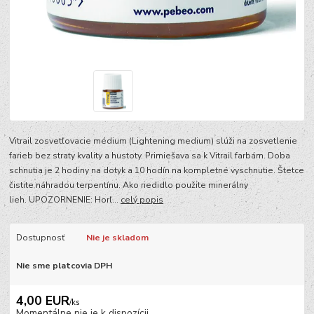
Vitrail zosvetľovacie médium (Lightening medium) slúži na zosvetlenie
farieb bez straty kvality a hustoty. Primiešava sa k Vitrail farbám. Doba
schnutia je 2 hodiny na dotyk a 10 hodín na kompletné vyschnutie. Štetce
čistite náhradou terpentínu. Ako riedidlo použite minerálny
lieh. UPOZORNENIE: Horľ...
celý popis
Dostupnosť
Nie je skladom
Nie sme platcovia DPH
4,00 EUR
/
ks
Momentálne nie je k dispozícii