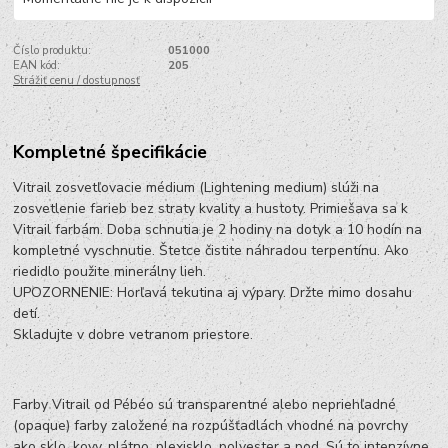
Číslo produktu:
051000
EAN kód:
205
Strážiť cenu / dostupnosť
Kompletné špecifikácie
Vitrail zosvetľovacie médium (Lightening medium) slúži na
zosvetlenie farieb bez straty kvality a hustoty. Primiešava sa k
Vitrail farbám. Doba schnutia je 2 hodiny na dotyk a 10 hodín na
kompletné vyschnutie. Štetce čistite náhradou terpentínu. Ako
riedidlo použite minerálny lieh.
UPOZORNENIE: Horľavá tekutina aj výpary. Držte mimo dosahu
detí.
Skladujte v dobre vetranom priestore.
Farby Vitrail od Pébéo sú transparentné alebo nepriehľadné
(opaque) farby založené na rozpúšťadlách vhodné na povrchy
ako sklo, kovy, plátno, plexisklo, polyester a pod. Sú to intenzívne,