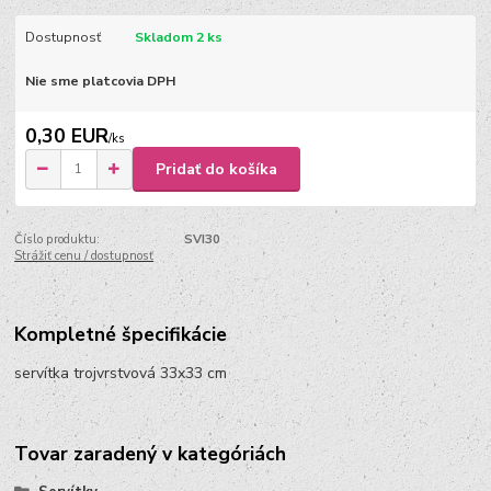
Dostupnosť
Skladom 2 ks
Nie sme platcovia DPH
0,30 EUR
/
ks
Pridať do košíka
Číslo produktu:
SVI30
Strážiť cenu / dostupnosť
Kompletné špecifikácie
servítka trojvrstvová 33x33 cm
Tovar zaradený v kategóriách