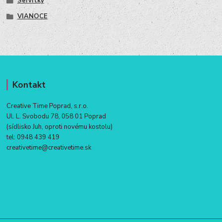
Servítky
VIANOCE
Kontakt
Creative Time Poprad, s.r.o.
Ul. L. Svobodu 78, 058 01 Poprad
(sídlisko Juh, oproti novému kostolu)
tel:
0948 439 419
creativetime@creativetime.sk