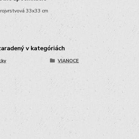
 trojvrstvová 33x33 cm
zaradený v kategóriách
tky
VIANOCE