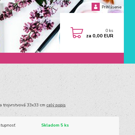
Prihlásenie
0
ks
za
0,00 EUR
ka trojvrstvová 33x33 cm
celý popis
tupnosť
Skladom 5 ks