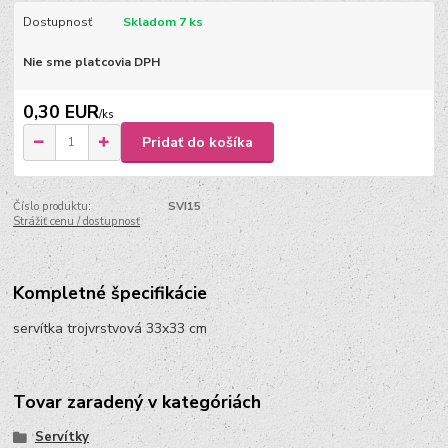
Dostupnosť
Skladom 7 ks
Nie sme platcovia DPH
0,30 EUR
/
ks
Pridať do košíka
Číslo produktu:
SVI15
Strážiť cenu / dostupnosť
Kompletné špecifikácie
servítka trojvrstvová 33x33 cm
Tovar zaradený v kategóriách
Servítky