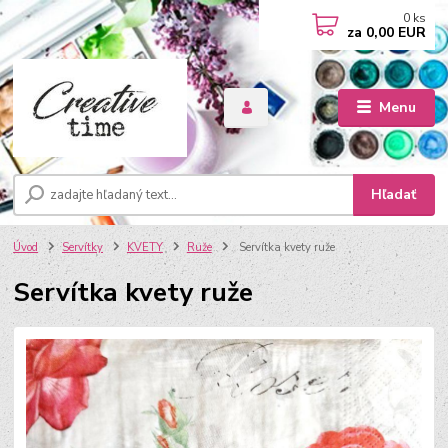
0
ks
za
0,00 EUR
Menu
Hľadať
Úvod
Servítky
KVETY
Ruže
Servítka kvety ruže
Servítka kvety ruže