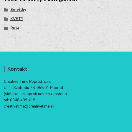
Servítky
KVETY
Ruže
Kontakt
Creative Time Poprad, s.r.o.
Ul. L. Svobodu 78, 058 01 Poprad
(sídlisko Juh, oproti novému kostolu)
tel:
0948 439 419
creativetime@creativetime.sk