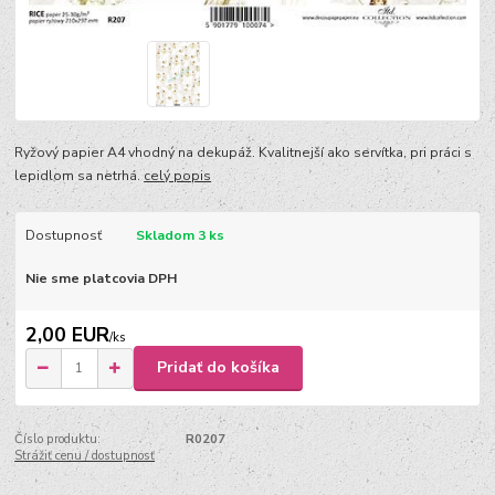
Ryžový papier A4 vhodný na dekupáž. Kvalitnejší ako servítka, pri práci s
lepidlom sa netrhá.
celý popis
Dostupnosť
Skladom 3 ks
Nie sme platcovia DPH
2,00 EUR
/
ks
Pridať do košíka
Číslo produktu:
R0207
Strážiť cenu / dostupnosť