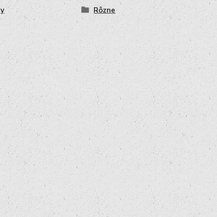
ty
Rôzne