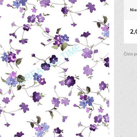
Nie
2,
Číslo p