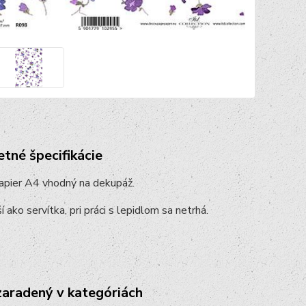
tné špecifikácie
apier A4 vhodný na dekupáž.
í ako servítka, pri práci s lepidlom sa netrhá.
zaradený v kategóriách