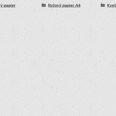
ý papier
Ryžový papier A4
Kve