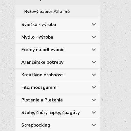
Ryžový papier A3 a iné
Sviečka - výroba
Mydlo - výroba
Formy na odlievanie
Aranžérske potreby
Kreatívne drobnosti
Filc, moosgummi
Plstenie a Pletenie
Stuhy, šnúry, čipky, špagáty
Scrapbooking