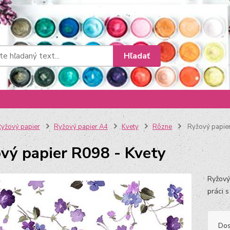
Hľadať
yžový papier
Ryžový papier A4
Kvety
Rôzne
Ryžový papier
vý papier R098 - Kvety
Ryžový
práci 
Dos