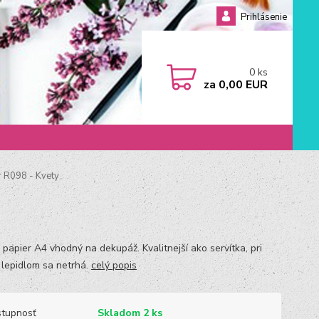
Prihlásenie
0
ks
za
0,00 EUR
 R098 - Kvety
 papier A4 vhodný na dekupáž. Kvalitnejší ako servítka, pri
s lepidlom sa netrhá.
celý popis
tupnosť
Skladom 2 ks