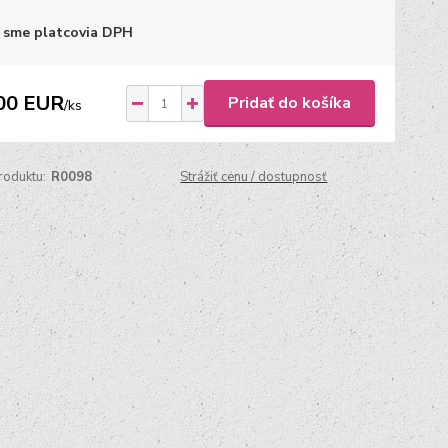
 sme platcovia DPH
00 EUR
Pridať do košíka
/
ks
roduktu:
R0098
Strážiť cenu / dostupnosť