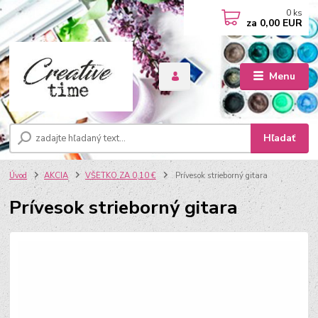
0
ks
za
0,00 EUR
Menu
Hľadať
Úvod
AKCIA
VŠETKO ZA 0,10 €
Prívesok strieborný gitara
Prívesok strieborný gitara