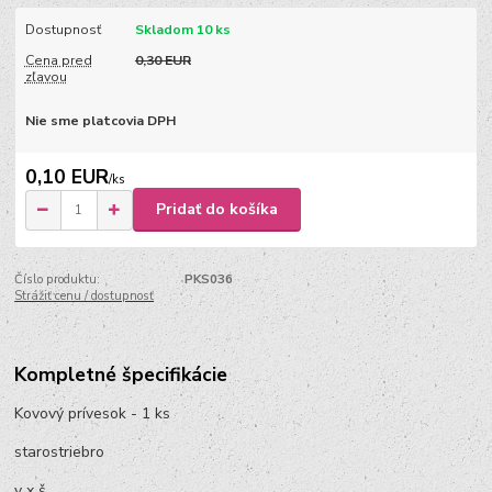
Dostupnosť
Skladom 10 ks
Cena pred
0,30 EUR
zľavou
Nie sme platcovia DPH
0,10 EUR
/
ks
Pridať do košíka
Číslo produktu:
PKS036
Strážiť cenu / dostupnosť
Kompletné špecifikácie
Kovový prívesok - 1 ks
starostriebro
v x š