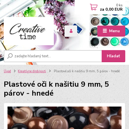
0
ks
za
0,00 EUR
Menu
Hľadať
Úvod
Kreatívne drobnosti
Plastové oči k našitiu 9 mm, 5 párov - hnedé
Plastové oči k našitiu 9 mm, 5
párov - hnedé