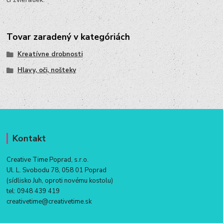
Tovar zaradený v kategóriách
Kreatívne drobnosti
Hlavy, oči, nošteky
Kontakt
Creative Time Poprad, s.r.o.
Ul. L. Svobodu 78, 058 01 Poprad
(sídlisko Juh, oproti novému kostolu)
tel:
0948 439 419
creativetime@creativetime.sk