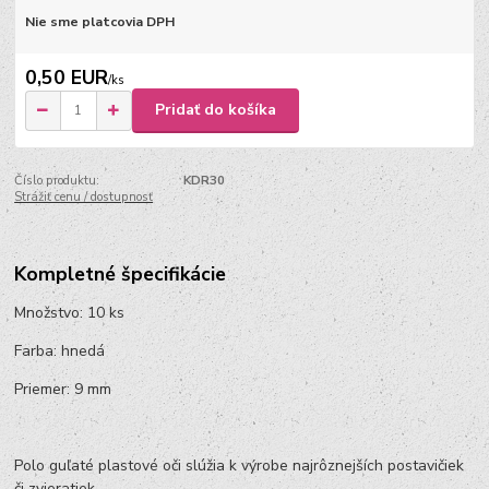
Nie sme platcovia DPH
0,50 EUR
/
ks
Pridať do košíka
Číslo produktu:
KDR30
Strážiť cenu / dostupnosť
Kompletné špecifikácie
Množstvo: 10 ks
Farba: hnedá
Priemer: 9 mm
Polo guľaté plastové oči slúžia k výrobe najrôznejších postavičiek
či zvieratiek.