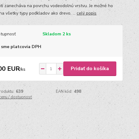
tí zanecháva na povrchu vodeodolnú vrstvu. Je možné ho
 na všetky typy podkladov ako drevo, ...
celý popis
tupnosť
Skladom 2 ks
 sme platcovia DPH
00 EUR
Pridať do košíka
/
ks
roduktu:
639
EAN kód:
498
 cenu / dostupnosť