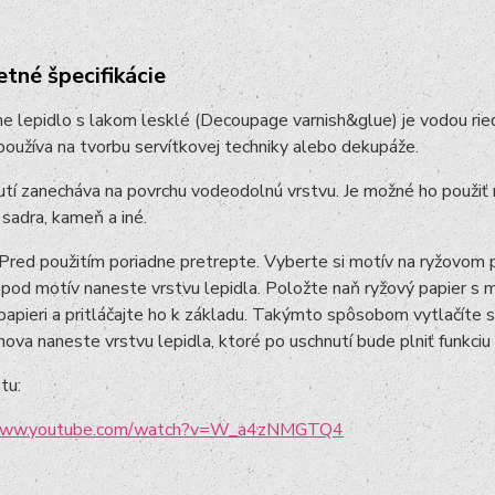
tné špecifikácie
 lepidlo s lakom lesklé (Decoupage varnish&glue) je vodou riedi
používa na tvorbu servítkovej techniky alebo dekupáže.
tí zanecháva na povrchu vodeodolnú vrstvu. Je možné ho použiť 
 sadra, kameň a iné.
 Pred použitím poriadne pretrepte. Vyberte si motív na ryžovom pa
 pod motív naneste vrstvu lepidla. Položte naň ryžový papier s
apieri a pritláčajte ho k základu. Takýmto spôsobom vytlačíte 
nova naneste vrstvu lepidla, ktoré po uschnutí bude plniť funkciu
 tu:
/www.youtube.com/watch?v=W_a4zNMGTQ4