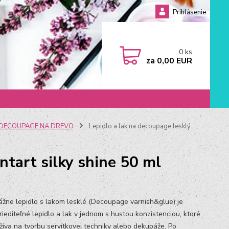
Prihlásenie
0
ks
za
0,00 EUR
DECOUPAGE NA DREVO
Lepidlo a lak na decoupage lesklý
ntart silky shine 50 ml
žne lepidlo s lakom lesklé (Decoupage varnish&glue) je
riediteľné lepidlo a lak v jednom s hustou konzistenciou, ktoré
žíva na tvorbu servítkovej techniky alebo dekupáže. Po