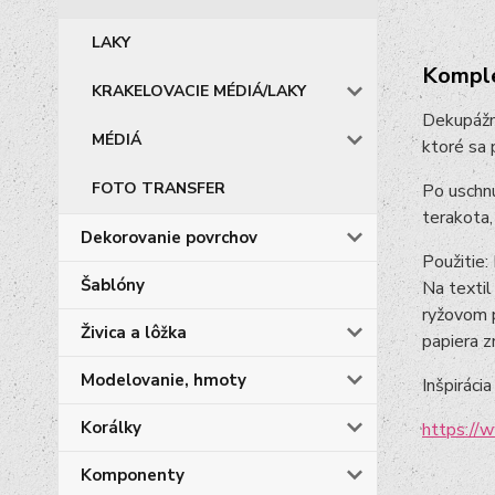
LAKY
Komple
KRAKELOVACIE MÉDIÁ/LAKY
Dekupážne
MÉDIÁ
ktoré sa 
FOTO TRANSFER
Po uschnu
terakota,
Dekorovanie povrchov
Použitie:
Šablóny
Na textil
ryžovom p
Živica a lôžka
papiera z
Modelovanie, hmoty
Inšpirácia
Korálky
https:/
Komponenty