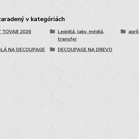
zaradený v kategóriách
 TOVAR 2026
Lepidlá, laky, médiá,
aprí
transfer
DLÁ NA DECOUPAGE
DECOUPAGE NA DREVO