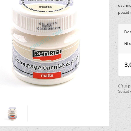
uschnu
použiť
Dos
Nie
3,
Číslo p
Strážiť