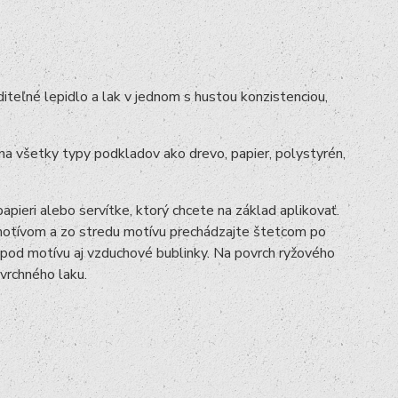
teľné lepidlo a lak v jednom s hustou konzistenciou,
na všetky typy podkladov ako drevo, papier, polystyrén,
pieri alebo servítke, ktorý chcete na základ aplikovať.
 motívom a zo stredu motívu prechádzajte štetcom po
spod motívu aj vzduchové bublinky. Na povrch ryžového
 vrchného laku.