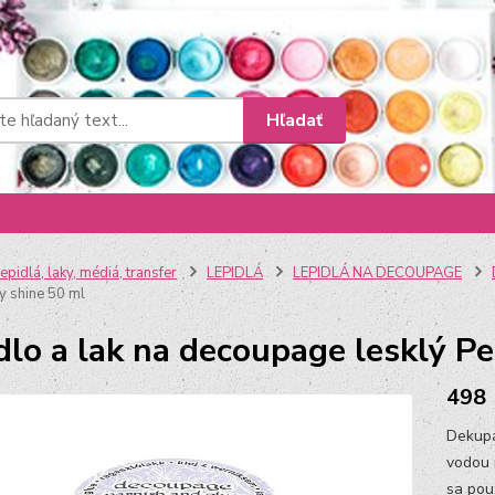
Hľadať
epidlá, laky, médiá, transfer
LEPIDLÁ
LEPIDLÁ NA DECOUPAGE
ky shine 50 ml
dlo a lak na decoupage lesklý Pe
498
Dekupá
vodou 
sa pou