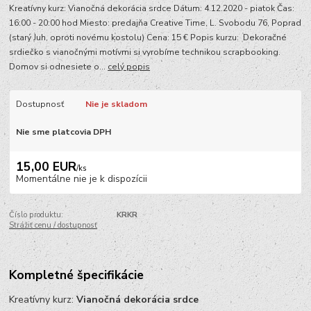
Kreatívny kurz: Vianočná dekorácia srdce Dátum: 4.12.2020 - piatok Čas:
16:00 - 20:00 hod Miesto: predajňa Creative Time, L. Svobodu 76, Poprad
(starý Juh, oproti novému kostolu) Cena: 15 € Popis kurzu: Dekoračné
srdiečko s vianočnými motívmi si vyrobíme technikou scrapbooking.
Domov si odnesiete o...
celý popis
Dostupnosť
Nie je skladom
Nie sme platcovia DPH
15,00 EUR
/
ks
Momentálne nie je k dispozícii
Číslo produktu:
KRKR
Strážiť cenu / dostupnosť
Kompletné špecifikácie
Kreatívny kurz:
Vianočná dekorácia srdce