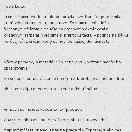
Popis kurzu:
Prenos tlačeného textu alebo obrázka, tzv. transfer je technika,
ktorú vás naučíme na tomto kurze. Zoznámime vás tiež so
šúchaným efektom a naučíte sa pracovať s akrylovými a
kriedovými farbami. Vyrobíme si praktickú tácku – podnos na šálku
horúcej kávy, či čaju, ktorý sa hodí do každej domácnosti.
Všetky pomôcky a materiál sú v cene kurzu, vrátane menšieho
občerstvenia...
So sebou si prineste staršie oblečenie, ktorého vám nebude ľúto,
ak si ho v zápale tvorenia zašpiníte a dobrú náladu.
Prihlásiť sa môžete kúpou tohto "produktu".
Záväzne prihlásení budete až po zaplatení kurzovného.
/zaplatiť môžete priamo u nás na predajni v Poprade, alebo cez