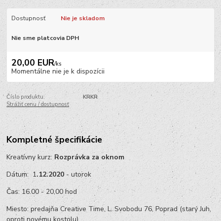
Dostupnosť
Nie je skladom
Nie sme platcovia DPH
20,00 EUR
/
ks
Momentálne nie je k dispozícii
Číslo produktu:
KRKR
Strážiť cenu / dostupnosť
Kompletné špecifikácie
Kreatívny kurz:
Rozprávka za oknom
Dátum: 1
.12.2020
- utorok
Čas: 16.00 - 20,00 hod
Miesto: predajňa Creative Time, L. Svobodu 76, Poprad (starý Juh,
oproti novému kostolu)