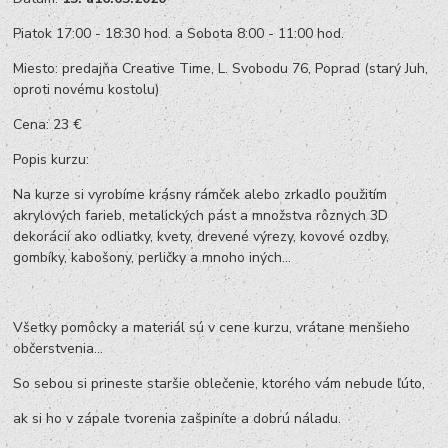
Piatok 17:00 - 18:30 hod. a Sobota 8:00 - 11:00 hod.
Miesto: predajňa Creative Time, L. Svobodu 76, Poprad (starý Juh,
oproti novému kostolu)
Cena: 23 €
Popis kurzu:
Na kurze si vyrobíme krásny rámček alebo zrkadlo použitím
akrylových farieb, metalických pást a množstva rôznych 3D
dekorácií ako odliatky, kvety, drevené výrezy, kovové ozdby,
gombíky, kabošony, perličky a mnoho iných...
Všetky pomôcky a materiál sú v cene kurzu, vrátane menšieho
občerstvenia...
So sebou si prineste staršie oblečenie, ktorého vám nebude ľúto,
ak si ho v zápale tvorenia zašpiníte a dobrú náladu.