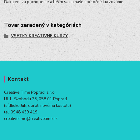
Ďakujem za pochopenie a teším sa na naše spoločné kurzovanie.
Tovar zaradený v kategóriách
VSETKY KREATIVNE KURZY
Kontakt
Creative Time Poprad, s.r.o.
Ul. L. Svobodu 78, 058 01 Poprad
(sídlisko Juh, oproti novému kostolu)
tel:
0948 439 419
creativetime@creativetime.sk