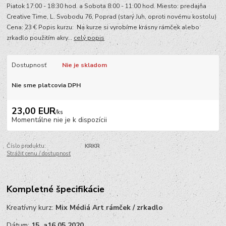
Piatok 17:00 - 18:30 hod. a Sobota 8:00 - 11:00 hod. Miesto: predajňa
Creative Time, L. Svobodu 76, Poprad (starý Juh, oproti novému kostolu)
Cena: 23 € Popis kurzu: Na kurze si vyrobíme krásny rámček alebo
zrkadlo použitím akry...
celý popis
Dostupnosť
Nie je skladom
Nie sme platcovia DPH
23,00 EUR
/
ks
Momentálne nie je k dispozícii
Číslo produktu:
KRKR
Strážiť cenu / dostupnosť
Kompletné špecifikácie
Kreatívny kurz:
Mix Médiá Art rámček / zrkadlo
Dátum:
15. a
16.05.2020