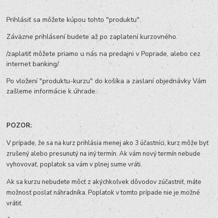
Prihlásiť sa môžete kúpou tohto "produktu".
Záväzne prihlásení budete až po zaplatení kurzovného.
/zaplatiť môžete priamo u nás na predajni v Poprade, alebo cez
internet banking/
Po vložení "produktu-kurzu" do košíka a zaslaní objednávky Vám
zašleme informácie k úhrade.
POZOR:
V prípade, že sa na kurz prihlásia menej ako 3 účastníci, kurz môže byť
zrušený alebo presunutý na iný termín. Ak vám nový termín nebude
vyhovovať, poplatok sa vám v plnej sume vráti.
Ak sa kurzu nebudete môcť z akýchkoľvek dôvodov zúčastniť, máte
možnosť poslať náhradníka. Poplatok v tomto prípade nie je možné
vrátiť.