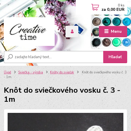
0
ks
za
0,00 EUR
Menu
Hľadať
Úvod
Sviečka - výroba
Knôty do sviečok
Knôt do sviečkového vosku č. 3
- 1m
Knôt do sviečkového vosku č. 3 -
1m