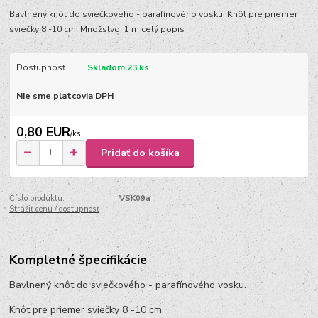
Bavlnený knôt do sviečkového - parafínového vosku. Knôt pre priemer
sviečky 8 -10 cm. Množstvo: 1 m
celý popis
Dostupnosť
Skladom 23 ks
Nie sme platcovia DPH
0,80 EUR
/
ks
Pridať do košíka
Číslo produktu:
VSK09a
Strážiť cenu / dostupnosť
Kompletné špecifikácie
Bavlnený knôt do sviečkového - parafínového vosku.
Knôt pre priemer sviečky 8 -10 cm.