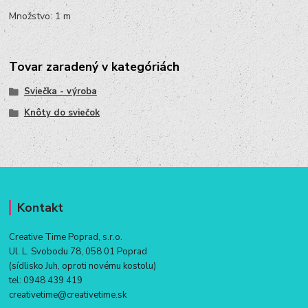
Množstvo: 1 m
Tovar zaradený v kategóriách
Sviečka - výroba
Knôty do sviečok
Kontakt
Creative Time Poprad, s.r.o.
Ul. L. Svobodu 78, 058 01 Poprad
(sídlisko Juh, oproti novému kostolu)
tel:
0948 439 419
creativetime@creativetime.sk