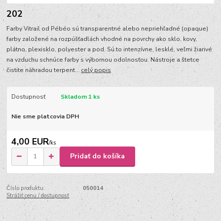
202
Farby Vitrail od Pébéo sú transparentné alebo nepriehľadné (opaque)
farby založené na rozpúšťadlách vhodné na povrchy ako sklo, kovy,
plátno, plexisklo, polyester a pod. Sú to intenzívne, lesklé, veľmi žiarivé
na vzduchu schnúce farby s výbornou odolnosťou. Nástroje a štetce
čistite náhradou terpent...
celý popis
Dostupnosť
Skladom 1 ks
Nie sme platcovia DPH
4,00 EUR
/
ks
Pridať do košíka
Číslo produktu:
050014
Strážiť cenu / dostupnosť