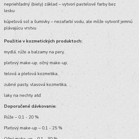
nepriehľadný (biely) základ – vytvorí pastelové farby bez
lesku·
kúpeľová soľ a šumivky – nezafarbí vodu, ale môže vytvoriť jemnú
plávajúcu vrstvu
Použitie v kozmetických produktoch:
mydlá, rúže a balzamy na pery,
pleťový make-up, očný make-up,
telová a pleťová kozmetika,
zubné pasty, vlasová kozmetika,
laky na nechty atď.
Doporučené dávkovanie:
Rúže – 0,1 - 20 %
Pleťový make-up – 0,1 - 25 %
Očný make-up – 0,1 - 30 %