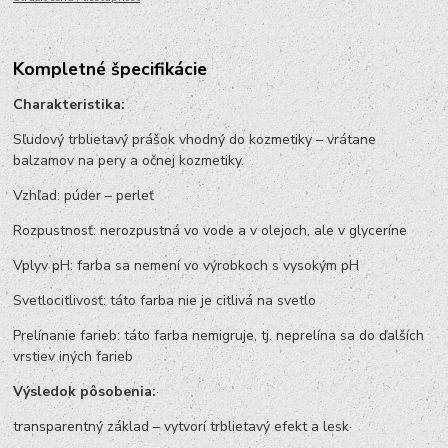
Kompletné špecifikácie
Charakteristika:
Sľudový trblietavý prášok vhodný do kozmetiky – vrátane
balzamov na pery a očnej kozmetiky.
Vzhľad: púder – perleť
Rozpustnosť: nerozpustná vo vode a v olejoch, ale v glyceríne
Vplyv pH: farba sa nemení vo výrobkoch s vysokým pH
Svetlocitlivosť: táto farba nie je citlivá na svetlo
Prelínanie farieb: táto farba nemigruje, tj. neprelína sa do ďalších
vrstiev iných farieb
Výsledok pôsobenia:
·
transparentný základ – vytvorí trblietavý efekt a lesk·