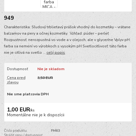
949
Charakteristika: Sľudový trblietavý prášok vhodný do kozmetiky – vrátane
balzamov na pery a očnej kozmetiky. Vzhľad: púder – perleť
Rozpustnosť: nerozpustná vo vode a v olejoch, ale v glyceríne Vplyv pH:
farba sa nemení vo výrobkoch s vysokým pH Svetlocitlivosť: táto farba
nie je citlivá na svetlo ...
celý popis
Dostupnosť
Nie je skladom
Cena pred
3,50 EUR
zľavou
Nie sme platcovia DPH
1,00 EUR
/
ks
Momentálne nie je k dispozícii
Číslo produktu:
FM63
Strážiť cenu / dostupnosť