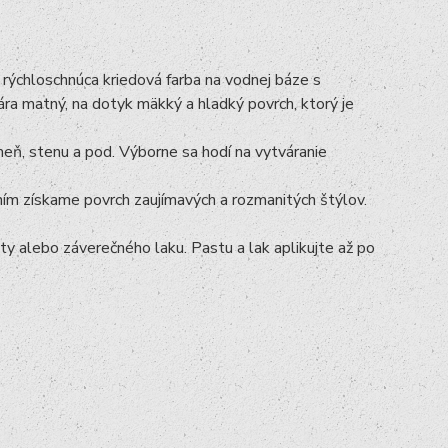
rýchloschnúca kriedová farba na vodnej báze s
ra matný, na dotyk mäkký a hladký povrch, ktorý je
meň, stenu a pod. Výborne sa hodí na vytváranie
ím získame povrch zaujímavých a rozmanitých štýlov.
alebo záverečného laku. Pastu a lak aplikujte až po