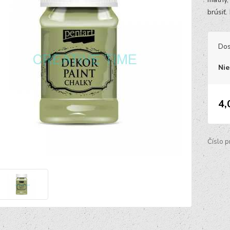
brúsiť.
Dos
Nie
4,
Číslo p