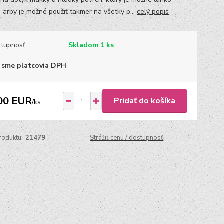
 Farby je možné použiť takmer na všetky p...
celý popis
tupnosť
Skladom 1 ks
 sme platcovia DPH
00 EUR
Pridať do košíka
/
ks
roduktu:
21479
Strážiť cenu / dostupnosť