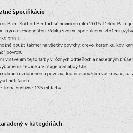
tné špecifikácie
or Paint Soft od Pentart sú novinkou roku 2015. Dekor Paint je 
ou krycou schopnosťou. Vďaka svojmu špeciálnemu zloženiu vytvá
ko brúsiť.
možné použiť takmer na všetky povrchy: drevo, keramiku, kov, ka
ho" povrchu.
 vrstvením tejto farby v rôznych odtieňoch a následným brúsen
výborné na techniku Vintage a Shabby Chic.
 ochranu ozdobenému povrchu dodáme použitím voskovanej pasty 
schnutí farieb.
 treba približne 135 ml farby.
zaradený v kategóriách