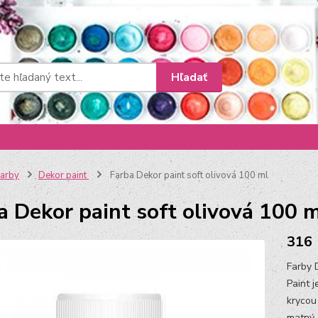
Hľadať
arby
Dekor paint
Farba Dekor paint soft olivová 100 ml
a Dekor paint soft olivová 100 
316
Farby 
Paint 
krycou
matný,