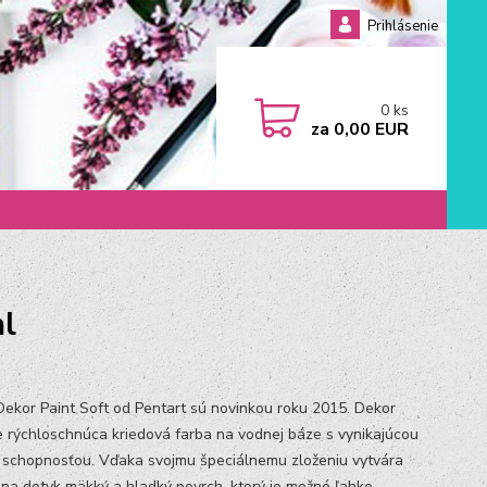
Prihlásenie
0
ks
za
0,00 EUR
ml
Dekor Paint Soft od Pentart sú novinkou roku 2015. Dekor
je rýchloschnúca kriedová farba na vodnej báze s vynikajúcou
 schopnosťou. Vďaka svojmu špeciálnemu zloženiu vytvára
 na dotyk mäkký a hladký povrch, ktorý je možné ľahko