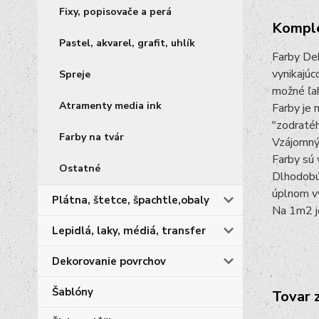
Fixy, popisovače a perá
Komple
Pastel, akvarel, grafit, uhlík
Farby Dek
vynikajúc
Spreje
možné ľah
Atramenty media ink
Farby je 
"zodraté
Farby na tvár
Vzájomným
Farby sú 
Ostatné
Dlhodobú
úplnom vy
Plátna, štetce, špachtle,obaly
Na 1m2 je
Lepidlá, laky, médiá, transfer
Dekorovanie povrchov
Šablóny
Tovar 