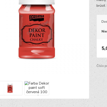
brúsiť.
Dos
Nie
5,
Číslo p