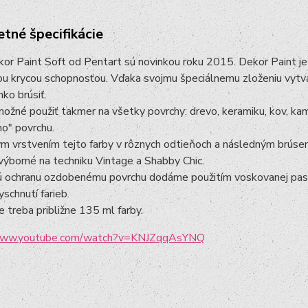
tné špecifikácie
or Paint Soft od Pentart sú novinkou roku 2015. Dekor Paint je 
ou krycou schopnosťou. Vďaka svojmu špeciálnemu zloženiu vytvá
ko brúsiť.
možné použiť takmer na všetky povrchy: drevo, keramiku, kov, ka
ho" povrchu.
 vrstvením tejto farby v rôznych odtieňoch a následným brúsen
výborné na techniku Vintage a Shabby Chic.
 ochranu ozdobenému povrchu dodáme použitím voskovanej pasty 
schnutí farieb.
 treba približne 135 ml farby.
/www.youtube.com/watch?v=KNJZqqAsYNQ