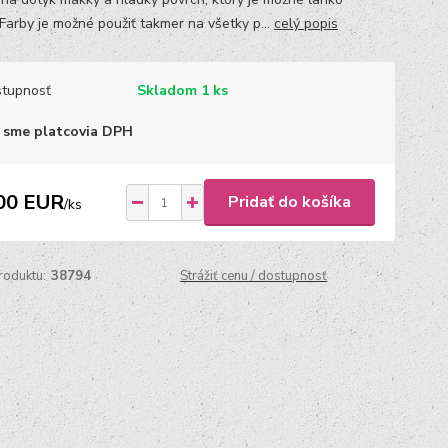
 Farby je možné použiť takmer na všetky p...
celý popis
tupnosť
Skladom 1 ks
 sme platcovia DPH
00 EUR
Pridať do košíka
/
ks
roduktu:
38794
Strážiť cenu / dostupnosť