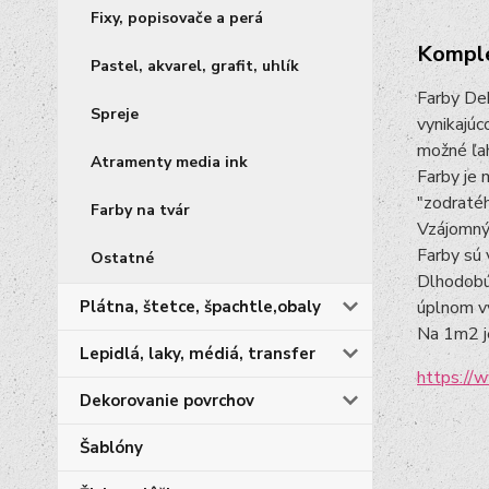
Fixy, popisovače a perá
Komple
Pastel, akvarel, grafit, uhlík
Farby Dek
Spreje
vynikajúc
možné ľah
Atramenty media ink
Farby je 
"zodraté
Farby na tvár
Vzájomným
Farby sú 
Ostatné
Dlhodobú
úplnom vy
Plátna, štetce, špachtle,obaly
Na 1m2 je
Lepidlá, laky, médiá, transfer
https:/
Dekorovanie povrchov
Šablóny