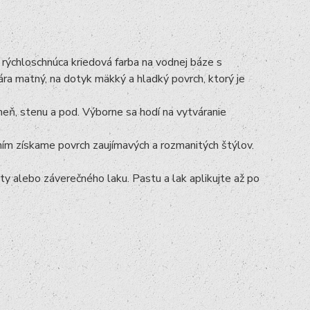
rýchloschnúca kriedová farba na vodnej báze s
ra matný, na dotyk mäkký a hladký povrch, ktorý je
meň, stenu a pod. Výborne sa hodí na vytváranie
ím získame povrch zaujímavých a rozmanitých štýlov.
alebo záverečného laku. Pastu a lak aplikujte až po