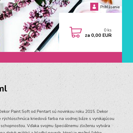
Prihlásenie
0
ks
za
0,00 EUR
ml
Dekor Paint Soft od Pentart sú novinkou roku 2015. Dekor
je rýchloschnúca kriedová farba na vodnej báze s vynikajúcou
 schopnosťou. Vďaka svojmu špeciálnemu zloženiu vytvára
 na dotyk mäkký a hladký povrch, ktorý je možné ľahko