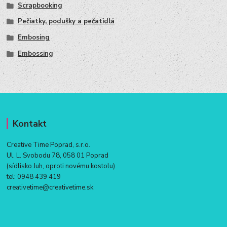
Scrapbooking
Pečiatky, podušky a pečatidlá
Embosing
Embossing
Kontakt
Creative Time Poprad, s.r.o.
Ul. L. Svobodu 78, 058 01 Poprad
(sídlisko Juh, oproti novému kostolu)
tel:
0948 439 419
creativetime@creativetime.sk