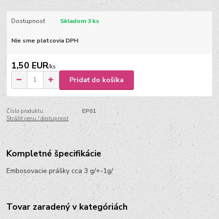
Dostupnosť
Skladom 3 ks
Nie sme platcovia DPH
1,50 EUR
/
ks
Pridať do košíka
Číslo produktu:
EP01
Strážiť cenu / dostupnosť
Kompletné špecifikácie
Embosovacie prášky cca 3 g/+-1g/
Tovar zaradený v kategóriách