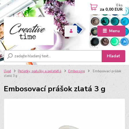
0
ks
za
0,00 EUR
Menu
Hľadať
Úvod
Pečiatky, podušky a pečatidlá
Embossing
Embosovací prášok
zlatá 3 g
Embosovací prášok zlatá 3 g