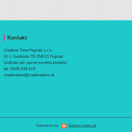
Kontakt
Creative Time Poprad, s.r.o.
Ul. L. Svobodu 78, 058 01 Poprad
(sídlisko Juh, oproti novému kostolu)
tel:
0948 439 419
creativetime@creativetime.sk
Vytvorené na
Eshop-rychlo.sk