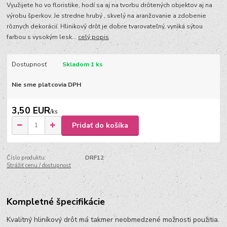
Využijete ho vo floristike, hodí sa aj na tvorbu drôtených objektov aj na
výrobu šperkov. Je stredne hrubý , skvelý na aranžovanie a zdobenie
rôznych dekorácií. Hlinikový drôt je dobre tvarovateľný, vyniká sýtou
farbou s vysokým lesk...
celý popis
Dostupnosť
Skladom 1 ks
Nie sme platcovia DPH
3,50 EUR
/
ks
Pridať do košíka
Číslo produktu:
DRF12
Strážiť cenu / dostupnosť
Kompletné špecifikácie
Kvalitný hliníkový drôt má takmer neobmedzené možnosti použitia.