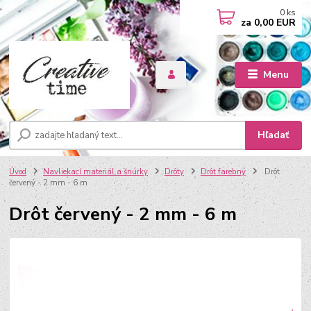
0
ks
za
0,00 EUR
Menu
Hľadať
Úvod
Navliekací materiál a šnúrky
Drôty
Drôt farebný
Drôt
červený - 2 mm - 6 m
Drôt červený - 2 mm - 6 m