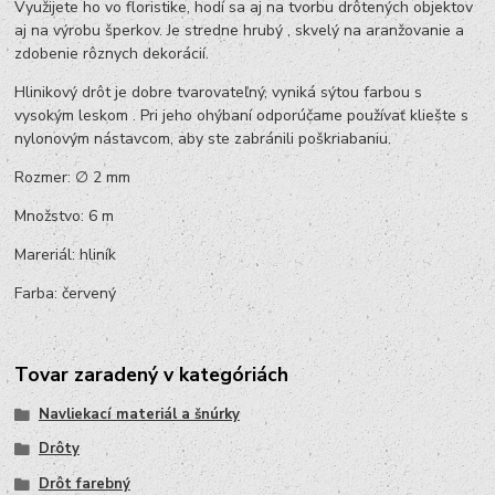
Využijete ho vo floristike, hodí sa aj na tvorbu drôtených objektov
aj na výrobu šperkov. Je stredne hrubý , skvelý na aranžovanie a
zdobenie rôznych dekorácií.
Hlinikový drôt je dobre tvarovateľný, vyniká sýtou farbou s
vysokým leskom . Pri jeho ohýbaní odporúčame používať kliešte s
nylonovým nástavcom, aby ste zabránili poškriabaniu.
Rozmer: ∅ 2 mm
Množstvo: 6 m
Mareriál: hliník
Farba: červený
Tovar zaradený v kategóriách
Navliekací materiál a šnúrky
Drôty
Drôt farebný