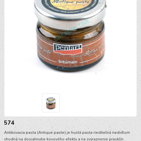
574
Antikovacia pasta (Antique paste) je hustá pasta riediteľná riedidlom
vhodná na dosiahnutie kovového efektu a na zvýraznenie prasklín