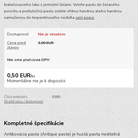
krakelovacieho laku s jemnými líniami. Votrite pastu do želaného
povrchu a prebytočnú pastu zotrite vlhkou handrou alebo handrou
namočenou do terpentínového riedidla
celý popis
Dostupnosť
Nie je skladom
Cena pred
3,00 EUR
zľavou
Nie sme platcovia DPH
0,50 EUR
/
ks
Momentálne nie je k dispozícii
Číslo produktu:
3380
Strážiť cenu / dostupnosť
Kompletné špecifikácie
Antikovacia pasta (Antique paste) je hustá pasta riediteľná