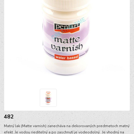
482
Matný lak (Matte varnish) zanecháva na dekorovaných predmetoch matný
efekt. Je vodou riediteľný a po zaschnutí je vodeodolný. Je vhodný na