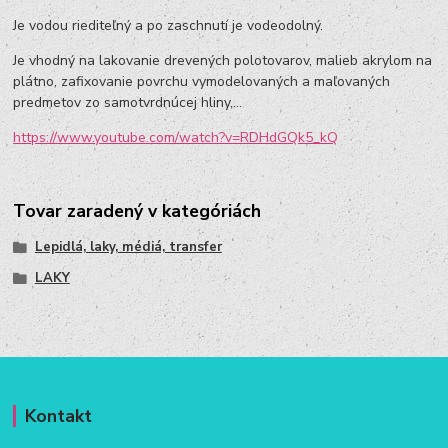
Je vodou riediteľný a po zaschnutí je vodeodolný.
Je vhodný na lakovanie drevených polotovarov, malieb akrylom na
plátno, zafixovanie povrchu vymodelovaných a maľovaných
predmetov zo samotvrdnúcej hliny,...
https://www.youtube.com/watch?v=RDHdGQk5_kQ
Tovar zaradený v kategóriách
Lepidlá, laky, médiá, transfer
LAKY
Kontakt