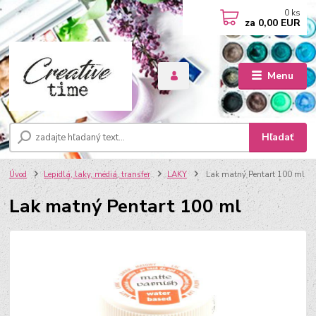
0
ks
za
0,00 EUR
Menu
Hľadať
Úvod
Lepidlá, laky, médiá, transfer
LAKY
Lak matný Pentart 100 ml
Lak matný Pentart 100 ml