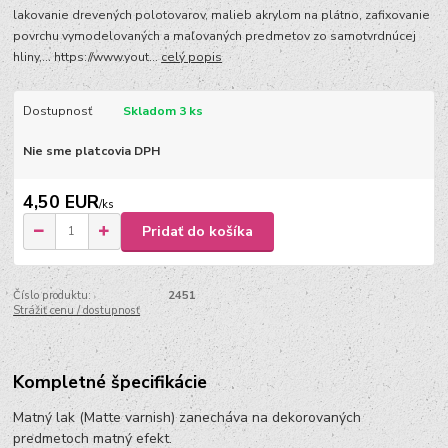
lakovanie drevených polotovarov, malieb akrylom na plátno, zafixovanie
povrchu vymodelovaných a maľovaných predmetov zo samotvrdnúcej
hliny,... https://www.yout...
celý popis
Dostupnosť
Skladom 3 ks
Nie sme platcovia DPH
4,50 EUR
/
ks
Pridať do košíka
Číslo produktu:
2451
Strážiť cenu / dostupnosť
Kompletné špecifikácie
Matný lak (Matte varnish) zanecháva na dekorovaných
predmetoch matný efekt.