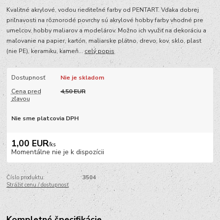
Kvalitné akrylové, vodou riediteľné farby od PENTART. Vďaka dobrej
priľnavosti na rôznorodé povrchy sú akrylové hobby farby vhodné pre
umelcov, hobby maliarov a modelárov. Možno ich využiť na dekoráciu a
maľovanie na papier, kartón, maliarske plátno, drevo, kov, sklo, plast
(nie PE), keramiku, kameň...
celý popis
Dostupnosť
Nie je skladom
Cena pred
4,50 EUR
zľavou
Nie sme platcovia DPH
1,00 EUR
/
ks
Momentálne nie je k dispozícii
Číslo produktu:
3504
Strážiť cenu / dostupnosť
Kompletné špecifikácie