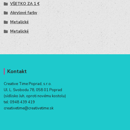
VŠETKO ZA 1 €
Akrylové farby
Metalické
Metalické
Kontakt
Creative Time Poprad, s.r.o.
Ul. L. Svobodu 78, 058 01 Poprad
(sídlisko Juh, oproti novému kostolu)
tel:
0948 439 419
creativetime@creativetime.sk