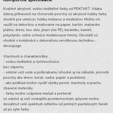
Kvalitné akrylové, vodou riediteľné farby od PENTART. Vďaka
dobrej priľnavosti na rôznorodé povrchy sú akrylové hobby farby
vhodné pre umelcov, hobby maliarov a modelárov. Možno ich
využiť na dekoráciu a maľovanie na papier, kartón, maliarske
plátno, drevo, kov, sklo, plast (nie PE), keramiku, kameň,
polystyrén, voľne schnúce modelovacie hmoty. Obzvlášť sú
vhodné v kombinácii s dekoračnou servítkovou technikou -
decoupage.
Vlastnosti a charakteristika:
- vodou riediteľné a rýchloschnúce,
bez zápachu,
- odolné voči vode a poškriabaniu (vhodné aj na nábytok, pórovité
povrchy ako drevo, korok, sadra, papier a podobne)
- ako podklad možno využiť všetky pevné, mastnoty a prachu
zbavené materiály
- farby možno vzájomne miešať a pretierať
sú odolné aj voči vonkajším poveternostným vplyvom možno
dosiahnuť celé spektrum odtieňov od jemných pastelových farieb
až po sýte farby