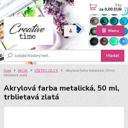
0
ks
za
0,00 EUR
Menu
Hľadať
Úvod
AKCIA
VŠETKO ZA 1 €
Akrylová farba metalická, 50 ml,
trblietavá zlatá
Akrylová farba metalická, 50 ml,
trblietavá zlatá