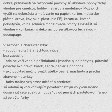
dobrej priľnavosti na rôznorodé povrchy sú akrylové hobby farby
vhodné pre umelcov, hobby maliarov a modelárov. Možno ich
využiť na dekoráciu a maľovanie na papier, kartón, maliarske
plátno, drevo, kov, sklo, plast (nie PE), keramiku, kameň,
polystyrén, voľne schnúce modelovacie hmoty. Obzvlášť sú
vhodné v kombinácii s dekoračnou servítkovou technikou -
decoupage.
Vlastnosti a charakteristika:
- vodou riediteľné a rýchloschnúce,
bez zápachu,
- odolné voči vode a poškriabaniu (vhodné aj na nábytok, pórovité
povrchy ako drevo, korok, sadra, papier a podobne)
- ako podklad možno využiť všetky pevné, mastnoty a prachu
zbavené materiály
- farby možno vzájomne miešať a pretierať
sú odolné aj voči vonkajším poveternostným vplyvom možno
dosiahnuť celé spektrum odtieňov od jemných pastelových farieb
až po sýte farby