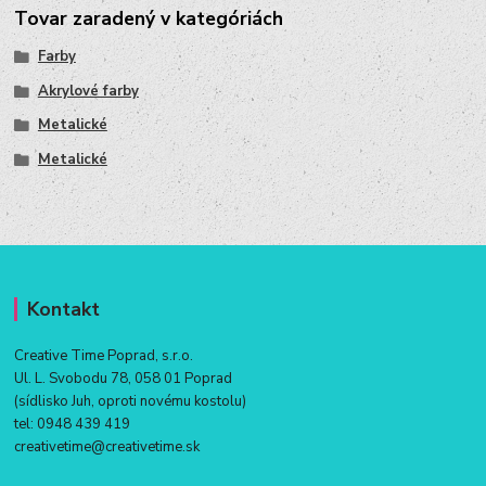
Tovar zaradený v kategóriách
Farby
Akrylové farby
Metalické
Metalické
Kontakt
Creative Time Poprad, s.r.o.
Ul. L. Svobodu 78, 058 01 Poprad
(sídlisko Juh, oproti novému kostolu)
tel:
0948 439 419
creativetime@creativetime.sk