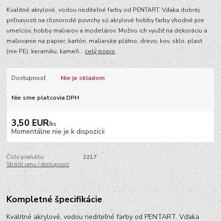
Kvalitné akrylové, vodou riediteľné farby od PENTART. Vďaka dobrej
priľnavosti na rôznorodé povrchy sú akrylové hobby farby vhodné pre
umelcov, hobby maliarov a modelárov. Možno ich využiť na dekoráciu a
maľovanie na papier, kartón, maliarske plátno, drevo, kov, sklo, plast
(nie PE), keramiku, kameň...
celý popis
Dostupnosť
Nie je skladom
Nie sme platcovia DPH
3,50 EUR
/
ks
Momentálne nie je k dispozícii
Číslo produktu:
2217
Strážiť cenu / dostupnosť
Kompletné špecifikácie
Kvalitné akrylové, vodou riediteľné farby od PENTART. Vďaka