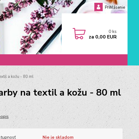
Prihlásenie
0
ks
za
0,00 EUR
xtil a kožu - 80 ml
rby na textil a kožu - 80 ml
popis
tupnosť
Nie je skladom