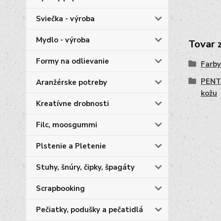
Sviečka - výroba
Mydlo - výroba
Tovar 
Formy na odlievanie
Farby
PENTA
Aranžérske potreby
kožu
Kreatívne drobnosti
Filc, moosgummi
Plstenie a Pletenie
Stuhy, šnúry, čipky, špagáty
Scrapbooking
Pečiatky, podušky a pečatidlá