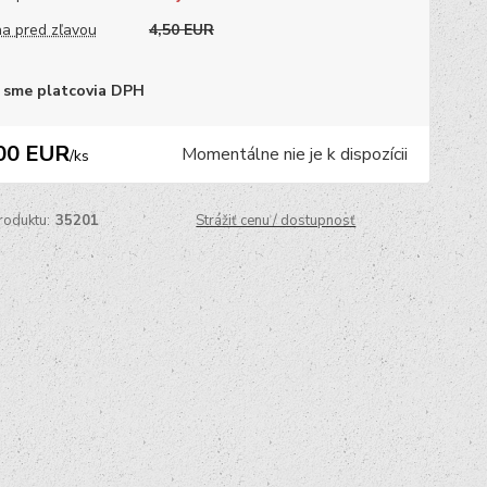
a pred zľavou
4,50 EUR
 sme platcovia DPH
00 EUR
Momentálne nie je k dispozícii
/
ks
roduktu:
35201
Strážiť cenu / dostupnosť