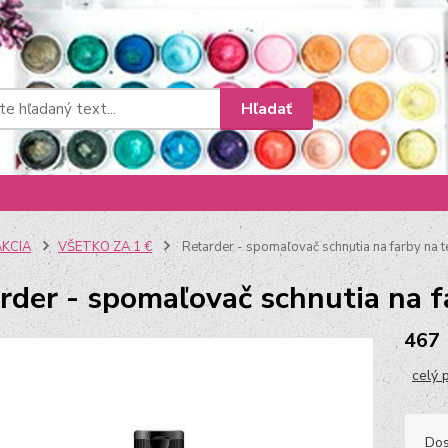
Hľadať
AKCIA
VŠETKO ZA 1 €
Retarder - spomaľovač schnutia na farby na te
rder - spomaľovač schnutia na fa
467
celý 
Dos