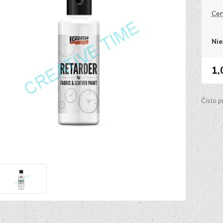
Cen
Nie
1,
Číslo p