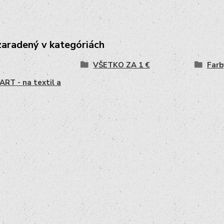
zaradený v kategóriách
VŠETKO ZA 1 €
Farb
RT - na textil a