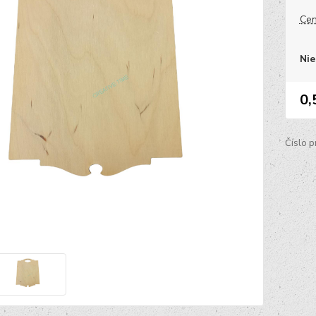
Cen
Nie
0,
Číslo p