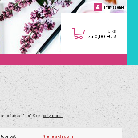
Prihlásenie
0
ks
za
0,00 EUR
á doštička 12x16 cm
celý popis
tupnosť
Nie je skladom