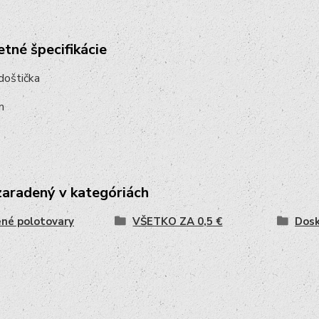
tné špecifikácie
doštička
m
zaradený v kategóriách
né polotovary
VŠETKO ZA 0,5 €
Dosk