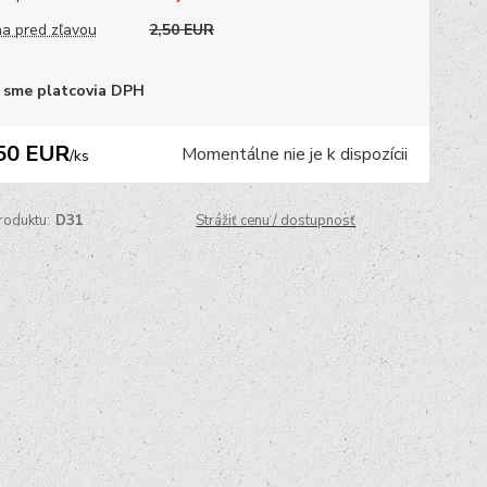
a pred zľavou
2,50 EUR
 sme platcovia DPH
50 EUR
Momentálne nie je k dispozícii
/
ks
roduktu:
D31
Strážiť cenu / dostupnosť