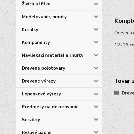
Živica a lôžka
Modelovanie, hmoty
Komple
Korálky
Drevená 
Komponenty
12x16 c
Navliekací materiál a šnúrky
Drevené polotovary
Tovar 
Drevené výrezy
Dreve
Lepenkové výrezy
Predmety na dekorovanie
Servítky
Ryžový papier